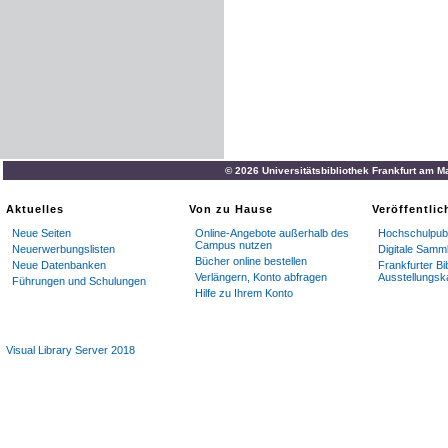
© 2026 Universitätsbibliothek Frankfurt am M
Aktuelles
Von zu Hause
Veröffentli
Neue Seiten
Online-Angebote außerhalb des
Hochschulpubl
Campus nutzen
Neuerwerbungslisten
Digitale Samm
Bücher online bestellen
Neue Datenbanken
Frankfurter Bi
Verlängern, Konto abfragen
Ausstellungsk
Führungen und Schulungen
Hilfe zu Ihrem Konto
Visual Library Server 2018