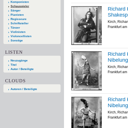
Komponisten
Schauspieler
Richard K
Sänger
Shakesp
Pianisten
Regisseure
Kirch, Richa
Schriftsteller
Frankfurt am 
Tänzer
Violinisten
Violoncellisten
Sonstige
LISTEN
Richard K
Nibelun
Neuzugänge
Titel
Kirch, Richa
Autor / Beteiligte
Frankfurt am 
CLOUDS
Autoren / Beteiligte
Richard K
Nibelun
Kirch, Richa
Frankfurt am 