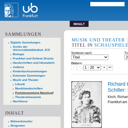
INHALT
SAMMLUNGEN
MUSIK UND THEATER
Digitale Sammlungen
TITEL
IN
SCHAUSPIEL
Archiv der
Universitätsbibliothek JCS
Sortieren nach:
Tr
Biologie
Frankfurt und Seltene Drucke
Handschriften und Inkunabeln
Blättern:
Judaica
Kinderbuchsammlungen
Koloniale Sammlungen
Musik und Theater
Richard K
Libretti
Musikhandschriften
Schiller
Porträtsammlung Manskopf
Kirch, Richa
Theateralmanache
Nachlässe
Frankfurt am 
INHALT
Bühnenkünstler
Dirigenten