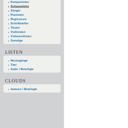
Komponisten
Schauspieler
Sänger
Pianisten
Regisseure
Schriftsteller
Tänzer
Violinisten
Violoncellisten
Sonstige
LISTEN
Neuzugänge
Titel
Autor / Beteiligte
CLOUDS
Autoren / Beteiligte