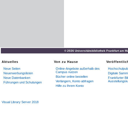
© 2026 Universitätsbibliothek Frankfurt am M
Aktuelles
Von zu Hause
Veröffentli
Neue Seiten
Online-Angebote außerhalb des
Hochschulpubl
Campus nutzen
Neuerwerbungslisten
Digitale Samm
Bücher online bestellen
Neue Datenbanken
Frankfurter Bi
Verlängern, Konto abfragen
Ausstellungsk
Führungen und Schulungen
Hilfe zu Ihrem Konto
Visual Library Server 2018