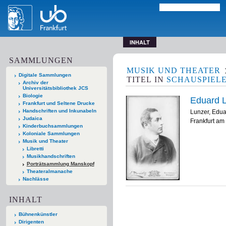
INHALT
SAMMLUNGEN
MUSIK UND THEATER
Digitale Sammlungen
TITEL
IN
SCHAUSPIEL
Archiv der
Universitätsbibliothek JCS
Biologie
Eduard L
Frankfurt und Seltene Drucke
Handschriften und Inkunabeln
Lunzer, Edu
Judaica
Frankfurt am 
Kinderbuchsammlungen
Koloniale Sammlungen
Musik und Theater
Libretti
Musikhandschriften
Porträtsammlung Manskopf
Theateralmanache
Nachlässe
INHALT
Bühnenkünstler
Dirigenten