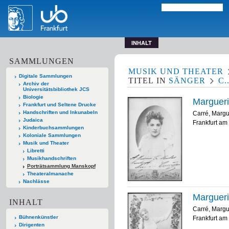
INHALT
SAMMLUNGEN
MUSIK UND THEATER
Digitale Sammlungen
TITEL
IN
SÄNGER
C..
Archiv der
Universitätsbibliothek JCS
Biologie
Margueri
Frankfurt und Seltene Drucke
Handschriften und Inkunabeln
Carré, Margu
Judaica
Frankfurt am 
Kinderbuchsammlungen
Koloniale Sammlungen
Musik und Theater
Libretti
Musikhandschriften
Porträtsammlung Manskopf
Theateralmanache
Nachlässe
Margueri
INHALT
Carré, Margu
Bühnenkünstler
Frankfurt am 
Dirigenten