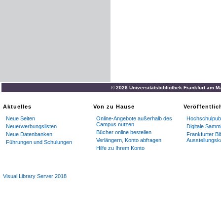
© 2026 Universitätsbibliothek Frankfurt am M
Aktuelles
Von zu Hause
Veröffentli
Neue Seiten
Online-Angebote außerhalb des
Hochschulpubl
Campus nutzen
Neuerwerbungslisten
Digitale Samm
Bücher online bestellen
Neue Datenbanken
Frankfurter Bi
Verlängern, Konto abfragen
Ausstellungsk
Führungen und Schulungen
Hilfe zu Ihrem Konto
Visual Library Server 2018