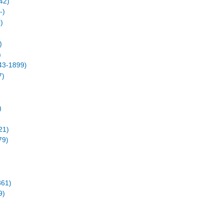
42)
-)
)
)
)
843-1899)
7)
)
21)
79)
)
861)
9)