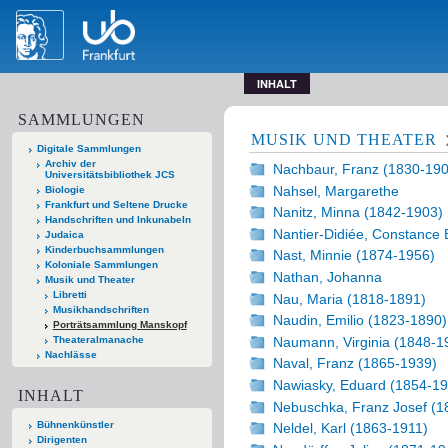
INHALT
SAMMLUNGEN
MUSIK UND THEATER
Digitale Sammlungen
Archiv der
Nachbaur, Franz (1830-190
Universitätsbibliothek JCS
Nahsel, Margarethe
Biologie
Frankfurt und Seltene Drucke
Nanitz, Minna (1842-1903)
Handschriften und Inkunabeln
Nantier-Didiée, Constance 
Judaica
Kinderbuchsammlungen
Nast, Minnie (1874-1956)
Koloniale Sammlungen
Nathan, Johanna
Musik und Theater
Libretti
Nau, Maria (1818-1891)
Musikhandschriften
Naudin, Emilio (1823-1890)
Porträtsammlung Manskopf
Naumann, Virginia (1848-1
Theateralmanache
Nachlässe
Naval, Franz (1865-1939)
Nawiasky, Eduard (1854-19
INHALT
Nebuschka, Franz Josef (1
Bühnenkünstler
Neldel, Karl (1863-1911)
Dirigenten