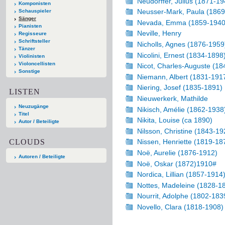
Neudörffer, Julius (1871-19
Komponisten
Neusser-Mark, Paula (1869
Schauspieler
Sänger
Nevada, Emma (1859-1940
Pianisten
Neville, Henry
Regisseure
Schriftsteller
Nicholls, Agnes (1876-1959
Tänzer
Nicolini, Ernest (1834-1898
Violinisten
Violoncellisten
Nicot, Charles-Auguste (1
Sonstige
Niemann, Albert (1831-191
Niering, Josef (1835-1891)
LISTEN
Nieuwerkerk, Mathilde
Neuzugänge
Nikisch, Amélie (1862-1938
Titel
Nikita, Louise (ca 1890)
Autor / Beteiligte
Nilsson, Christine (1843-19
CLOUDS
Nissen, Henriette (1819-18
Noë, Aurelie (1876-1912)
Autoren / Beteiligte
Noë, Oskar (1872)1910#
Nordica, Lillian (1857-1914
Nottes, Madeleine (1828-1
Nourrit, Adolphe (1802-183
Novello, Clara (1818-1908)