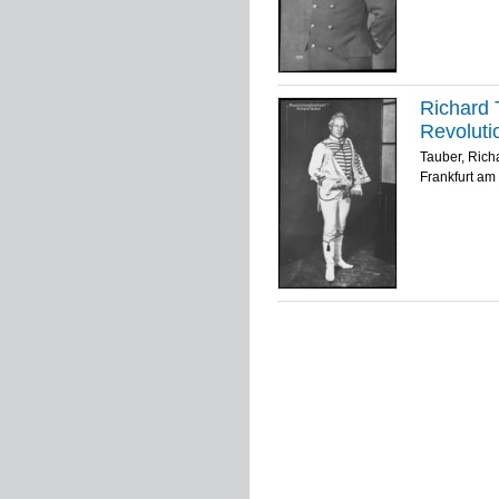
Richard T
Revoluti
Tauber, Rich
Frankfurt am 