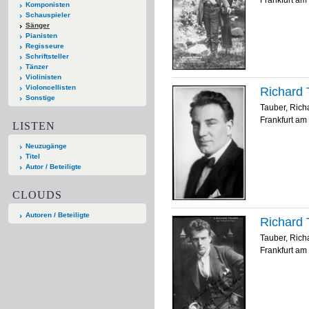
Frankfurt am 
Komponisten
Schauspieler
Sänger
Pianisten
Regisseure
Schriftsteller
Tänzer
Violinisten
Violoncellisten
Richard 
Sonstige
Tauber, Rich
Frankfurt am 
LISTEN
Neuzugänge
Titel
Autor / Beteiligte
CLOUDS
Autoren / Beteiligte
Richard 
Tauber, Rich
Frankfurt am 