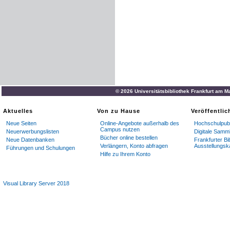
© 2026 Universitätsbibliothek Frankfurt am M
Aktuelles
Von zu Hause
Veröffentli
Neue Seiten
Online-Angebote außerhalb des
Hochschulpubl
Campus nutzen
Neuerwerbungslisten
Digitale Samm
Bücher online bestellen
Neue Datenbanken
Frankfurter Bi
Verlängern, Konto abfragen
Ausstellungsk
Führungen und Schulungen
Hilfe zu Ihrem Konto
Visual Library Server 2018