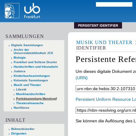
PERSISTENT IDENTIFIER
SAMMLUNGEN
MUSIK UND THEATER
Digitale Sammlungen
IDENTIFIER
Archiv der
Universitätsbibliothek JCS
Persistente Ref
Biologie
Frankfurt und Seltene Drucke
Handschriften und Inkunabeln
Um dieses digitale Dokument zu
Judaica
Kinderbuchsammlungen
(URN)
Koloniale Sammlungen
Musik und Theater
Libretti
Musikhandschriften
Porträtsammlung Manskopf
Persistent Uniform Resource L
Theateralmanache
Nachlässe
INHALT
Sie können die Auflösung des L
Bühnenkünstler
Dirigenten