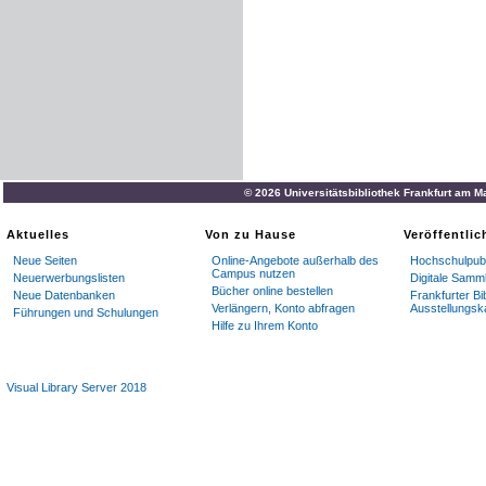
© 2026 Universitätsbibliothek Frankfurt am M
Aktuelles
Von zu Hause
Veröffentli
Neue Seiten
Online-Angebote außerhalb des
Hochschulpubl
Campus nutzen
Neuerwerbungslisten
Digitale Samm
Bücher online bestellen
Neue Datenbanken
Frankfurter Bi
Verlängern, Konto abfragen
Ausstellungsk
Führungen und Schulungen
Hilfe zu Ihrem Konto
Visual Library Server 2018