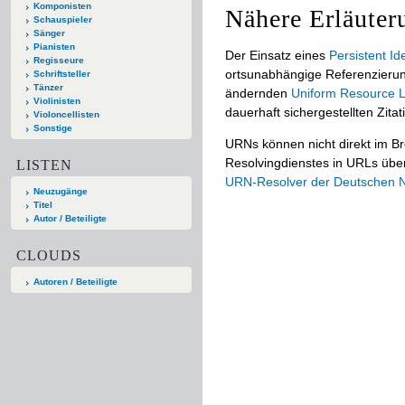
Komponisten
Nähere Erläuter
Schauspieler
Sänger
Pianisten
Der Einsatz eines
Persistent Ide
Regisseure
ortsunabhängige Referenzierun
Schriftsteller
Tänzer
ändernden
Uniform Resource L
Violinisten
dauerhaft sichergestellten Zitat
Violoncellisten
Sonstige
URNs können nicht direkt im B
Resolvingdienstes in URLs übers
LISTEN
URN-Resolver der Deutschen Na
Neuzugänge
Titel
Autor / Beteiligte
CLOUDS
Autoren / Beteiligte