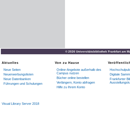
© 2026 Universitätsbibliothek Frankfurt am M
Aktuelles
Von zu Hause
Veröffentli
Neue Seiten
Online-Angebote außerhalb des
Hochschulpubl
Campus nutzen
Neuerwerbungslisten
Digitale Samm
Bücher online bestellen
Neue Datenbanken
Frankfurter Bi
Verlängern, Konto abfragen
Ausstellungsk
Führungen und Schulungen
Hilfe zu Ihrem Konto
Visual Library Server 2018