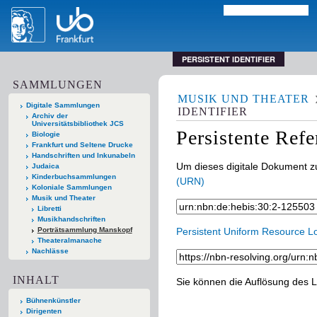
PERSISTENT IDENTIFIER
SAMMLUNGEN
MUSIK UND THEATER
Digitale Sammlungen
IDENTIFIER
Archiv der
Universitätsbibliothek JCS
Persistente Ref
Biologie
Frankfurt und Seltene Drucke
Handschriften und Inkunabeln
Um dieses digitale Dokument zu
Judaica
Kinderbuchsammlungen
(URN)
Koloniale Sammlungen
Musik und Theater
Libretti
Musikhandschriften
Porträtsammlung Manskopf
Persistent Uniform Resource L
Theateralmanache
Nachlässe
INHALT
Sie können die Auflösung des L
Bühnenkünstler
Dirigenten