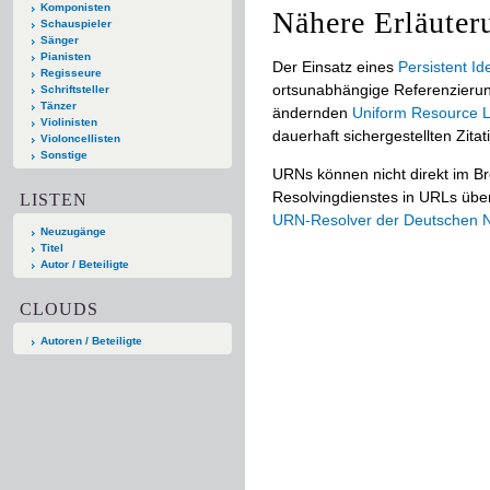
Komponisten
Nähere Erläuter
Schauspieler
Sänger
Pianisten
Der Einsatz eines
Persistent Ide
Regisseure
ortsunabhängige Referenzierun
Schriftsteller
Tänzer
ändernden
Uniform Resource L
Violinisten
dauerhaft sichergestellten Zitat
Violoncellisten
Sonstige
URNs können nicht direkt im B
Resolvingdienstes in URLs übers
LISTEN
URN-Resolver der Deutschen Na
Neuzugänge
Titel
Autor / Beteiligte
CLOUDS
Autoren / Beteiligte