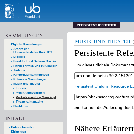
PERSISTENT IDENTIFIER
SAMMLUNGEN
MUSIK UND THEATER
Digitale Sammlungen
Archiv der
Persistente Ref
Universitätsbibliothek JCS
Biologie
Frankfurt und Seltene Drucke
Um dieses digitale Dokument zu
Handschriften und Inkunabeln
Judaica
Kinderbuchsammlungen
Koloniale Sammlungen
Musik und Theater
Persistent Uniform Resource L
Libretti
Musikhandschriften
Porträtsammlung Manskopf
Theateralmanache
Nachlässe
Sie können die Auflösung des L
INHALT
Nähere Erläuter
Bühnenkünstler
Dirigenten