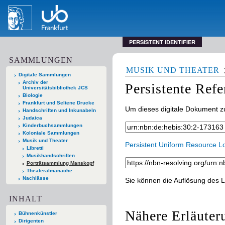
PERSISTENT IDENTIFIER
SAMMLUNGEN
MUSIK UND THEATER
Digitale Sammlungen
Archiv der
Persistente Ref
Universitätsbibliothek JCS
Biologie
Frankfurt und Seltene Drucke
Um dieses digitale Dokument zu
Handschriften und Inkunabeln
Judaica
Kinderbuchsammlungen
Koloniale Sammlungen
Musik und Theater
Persistent Uniform Resource L
Libretti
Musikhandschriften
Porträtsammlung Manskopf
Theateralmanache
Nachlässe
Sie können die Auflösung des L
INHALT
Nähere Erläuter
Bühnenkünstler
Dirigenten