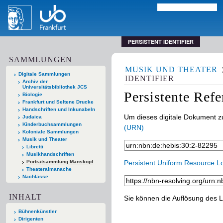
PERSISTENT IDENTIFIER
SAMMLUNGEN
MUSIK UND THEATER
Digitale Sammlungen
IDENTIFIER
Archiv der
Universitätsbibliothek JCS
Persistente Ref
Biologie
Frankfurt und Seltene Drucke
Handschriften und Inkunabeln
Um dieses digitale Dokument zu
Judaica
Kinderbuchsammlungen
(URN)
Koloniale Sammlungen
Musik und Theater
Libretti
Musikhandschriften
Porträtsammlung Manskopf
Persistent Uniform Resource L
Theateralmanache
Nachlässe
INHALT
Sie können die Auflösung des L
Bühnenkünstler
Dirigenten