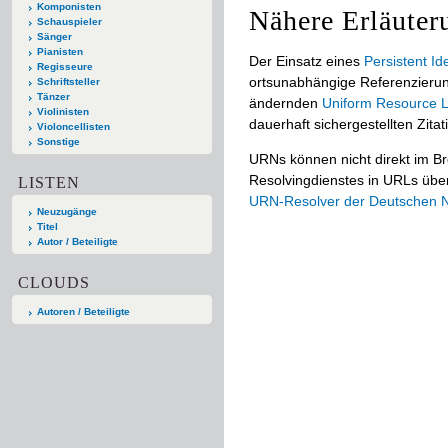
Komponisten
Nähere Erläuter
Schauspieler
Sänger
Pianisten
Der Einsatz eines
Persistent Ide
Regisseure
ortsunabhängige Referenzierun
Schriftsteller
Tänzer
ändernden
Uniform Resource L
Violinisten
dauerhaft sichergestellten Zitat
Violoncellisten
Sonstige
URNs können nicht direkt im B
Resolvingdienstes in URLs übers
LISTEN
URN-Resolver der Deutschen Na
Neuzugänge
Titel
Autor / Beteiligte
CLOUDS
Autoren / Beteiligte