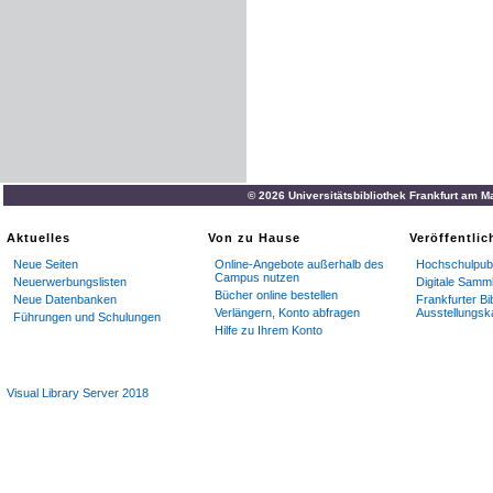
© 2026 Universitätsbibliothek Frankfurt am M
Aktuelles
Von zu Hause
Veröffentli
Neue Seiten
Online-Angebote außerhalb des
Hochschulpubl
Campus nutzen
Neuerwerbungslisten
Digitale Samm
Bücher online bestellen
Neue Datenbanken
Frankfurter Bi
Verlängern, Konto abfragen
Ausstellungsk
Führungen und Schulungen
Hilfe zu Ihrem Konto
Visual Library Server 2018