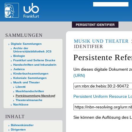
PERSISTENT IDENTIFIER
SAMMLUNGEN
MUSIK UND THEATER
Digitale Sammlungen
IDENTIFIER
Archiv der
Universitätsbibliothek JCS
Persistente Ref
Biologie
Frankfurt und Seltene Drucke
Handschriften und Inkunabeln
Um dieses digitale Dokument zu
Judaica
Kinderbuchsammlungen
(URN)
Koloniale Sammlungen
Musik und Theater
Libretti
Musikhandschriften
Porträtsammlung Manskopf
Persistent Uniform Resource L
Theateralmanache
Nachlässe
INHALT
Sie können die Auflösung des L
Bühnenkünstler
Dirigenten