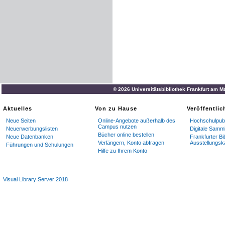
© 2026 Universitätsbibliothek Frankfurt am M
Aktuelles
Von zu Hause
Veröffentli
Neue Seiten
Online-Angebote außerhalb des
Hochschulpubl
Campus nutzen
Neuerwerbungslisten
Digitale Samm
Bücher online bestellen
Neue Datenbanken
Frankfurter Bi
Verlängern, Konto abfragen
Ausstellungsk
Führungen und Schulungen
Hilfe zu Ihrem Konto
Visual Library Server 2018