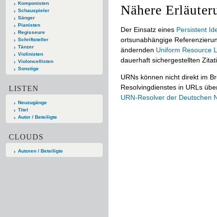
Komponisten
Nähere Erläuter
Schauspieler
Sänger
Pianisten
Der Einsatz eines
Persistent Ide
Regisseure
ortsunabhängige Referenzierun
Schriftsteller
Tänzer
ändernden
Uniform Resource L
Violinisten
dauerhaft sichergestellten Zitat
Violoncellisten
Sonstige
URNs können nicht direkt im B
Resolvingdienstes in URLs übers
LISTEN
URN-Resolver der Deutschen Na
Neuzugänge
Titel
Autor / Beteiligte
CLOUDS
Autoren / Beteiligte