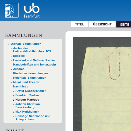
TITEL
ÜBERSICHT
SEITE
SAMMLUNGEN
Digitale Sammlungen
Archiv der
Universitätsbibliothek JCS
Biologie
Frankfurt und Seltene Drucke
Handschriften und Inkunabeln
Judaica
Kinderbuchsammlungen
Koloniale Sammlungen
Musik und Theater
Nachlässe
Arthur Schopenhauer
Friedrich Stoltze
Herbert Marcuse
Johann Christian
Senckenberg
Max Horkheimer
Sonstige Nachlässe und
Autographen