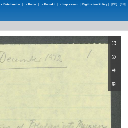
Detailsuche
|
Home
|
Kontakt
|
Impressum
|
Digitization Policy
|
[DE]
[EN]