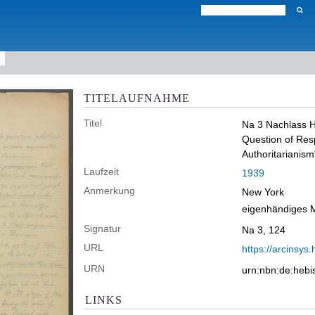
TITELAUFNAHME
Titel
Na 3 Nachlass H
Question of Resp
Authoritarianism
Laufzeit
1939
Anmerkung
New York
eigenhändiges M
Signatur
Na 3, 124
URL
https://arcinsys.
URN
urn:nbn:de:heb
LINKS