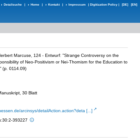
Detailsuche
|
Home
|
Kontakt
|
Impressum
|
Digitization Policy
|
[DE]
[EN]
erbert Marcuse, 124 - Entwurf: "Strange Controversy on the
onsibility of Neo-Positivism or Nei-Thomism for the Education to
" (p. 0114.09)
anuskript, 30 Blatt
hessen.de/arcinsys/detailAction.action?deta [...]
is:30:2-393227