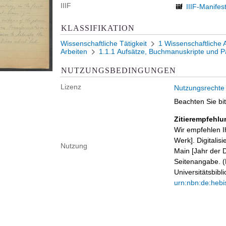
IIIF
IIIF-Manifes
KLASSIFIKATION
Wissenschaftliche Tätigkeit
1 Wissenschaftliche 
Arbeiten
1.1.1 Aufsätze, Buchmanuskripte und P
NUTZUNGSBEDINGUNGEN
Lizenz
Nutzungsrechte
Beachten Sie bi
Zitierempfehlu
Wir empfehlen I
Werk]. Digitalis
Nutzung
Main [Jahr der D
Seitenangabe. (B
Universitätsbib
urn:nbn:de:hebi