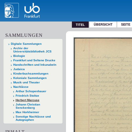
ÜBERSICHT
SEITE
TITEL
SAMMLUNGEN
Digitale Sammlungen
Archiv der
Universitätsbibliothek JCS
Biologie
Frankfurt und Seltene Drucke
Handschriften und Inkunabeln
Judaica
Kinderbuchsammlungen
Koloniale Sammlungen
Musik und Theater
Nachlässe
Arthur Schopenhauer
Friedrich Stoltze
Herbert Marcuse
Johann Christian
Senckenberg
Max Horkheimer
Sonstige Nachlässe und
Autographen
INHALT