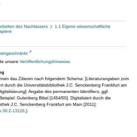
t
Arbeiten des Nachlassers
1.1 Eigene wissenschaftliche
apiere
 eingeschränkt
tte unsere
Veröffentlichungshinweise
.
ng
hnen das Zitieren nach folgendem Schema: [Literaturangaben zum
iert durch die Universitätsbibliothek J.C. Senckenberg Frankfurt am
igitalisierung]: Angabe des permanenten Identifiers, ggf.
eispiel: Gutenberg Bibel [1454/55]. Digitalisiert durch die
liothek J.C. Senckenberg Frankfurt am Main [2011]:
s:30:2-13126
.)