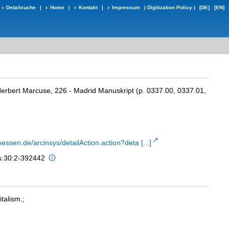
Detailsuche
|
Home
|
Kontakt
|
Impressum
|
Digitization Policy
|
[DE]
[EN]
erbert Marcuse, 226 - Madrid Manuskript (p. 0337.00, 0337.01,
hessen.de/arcinsys/detailAction.action?deta [...]
is:30:2-392442
talism.;