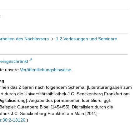
t
Arbeiten des Nachlassers
1.2 Vorlesungen und Seminare
 eingeschränkt
tte unsere
Veröffentlichungshinweise
.
ng
hnen das Zitieren nach folgendem Schema: [Literaturangaben zum
iert durch die Universitätsbibliothek J.C. Senckenberg Frankfurt am
igitalisierung]: Angabe des permanenten Identifiers, ggf.
eispiel: Gutenberg Bibel [1454/55]. Digitalisiert durch die
liothek J.C. Senckenberg Frankfurt am Main [2011]:
s:30:2-13126
.)