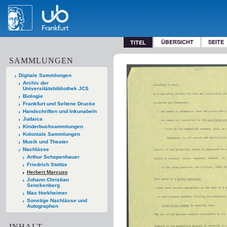
ÜBERSICHT
SEITE
TITEL
SAMMLUNGEN
Digitale Sammlungen
Archiv der
Universitätsbibliothek JCS
Biologie
Frankfurt und Seltene Drucke
Handschriften und Inkunabeln
Judaica
Kinderbuchsammlungen
Koloniale Sammlungen
Musik und Theater
Nachlässe
Arthur Schopenhauer
Friedrich Stoltze
Herbert Marcuse
Johann Christian
Senckenberg
Max Horkheimer
Sonstige Nachlässe und
Autographen
INHALT