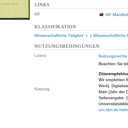
LINKS
IIIF
IIIF-Manifes
KLASSIFIKATION
Wissenschaftliche Tätigkeit
1 Wissenschaftliche 
NUTZUNGSBEDINGUNGEN
Lizenz
Nutzungsrechte
Beachten Sie bi
Zitierempfehlu
Wir empfehlen I
Werk]. Digitalis
Nutzung
Main [Jahr der D
Seitenangabe. (B
Universitätsbib
urn:nbn:de:hebi