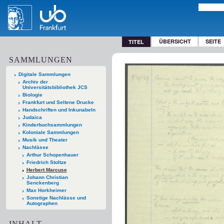
ÜBERSICHT
SEITE
TITEL
SAMMLUNGEN
Digitale Sammlungen
Archiv der
Universitätsbibliothek JCS
Biologie
Frankfurt und Seltene Drucke
Handschriften und Inkunabeln
Judaica
Kinderbuchsammlungen
Koloniale Sammlungen
Musik und Theater
Nachlässe
Arthur Schopenhauer
Friedrich Stoltze
Herbert Marcuse
Johann Christian
Senckenberg
Max Horkheimer
Sonstige Nachlässe und
Autographen
INHALT