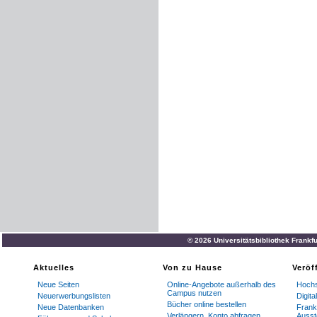
© 2026 Universitätsbibliothek Frankf
Aktuelles
Von zu Hause
Veröf
Neue Seiten
Online-Angebote außerhalb des
Hochs
Campus nutzen
Neuerwerbungslisten
Digit
Bücher online bestellen
Neue Datenbanken
Frankf
Verlängern, Konto abfragen
Ausst