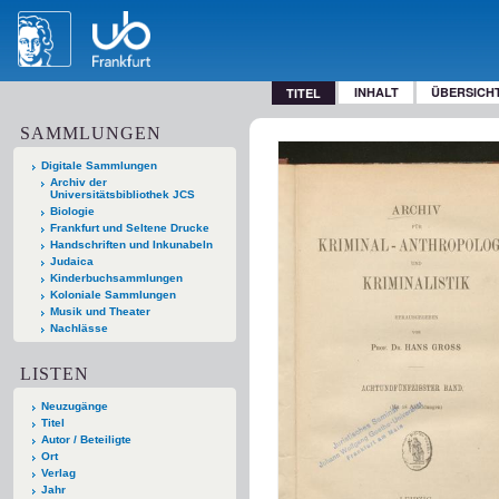
INHALT
ÜBERSICH
TITEL
SAMMLUNGEN
Digitale Sammlungen
Archiv der
Universitätsbibliothek JCS
Biologie
Frankfurt und Seltene Drucke
Handschriften und Inkunabeln
Judaica
Kinderbuchsammlungen
Koloniale Sammlungen
Musik und Theater
Nachlässe
LISTEN
Neuzugänge
Titel
Autor / Beteiligte
Ort
Verlag
Jahr