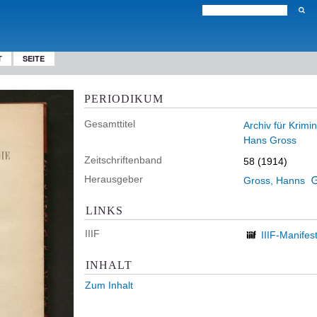
T
SEITE
PERIODIKUM
Gesamttitel
Archiv für Krimi
Hans Gross
Zeitschriftenband
58 (1914)
Herausgeber
Gross, Hanns
LINKS
IIIF
IIIF-Manifes
INHALT
Zum Inhalt