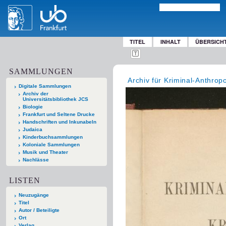
TITEL
INHALT
ÜBERSICH
SAMMLUNGEN
Archiv für Kriminal-Anthropo
Digitale Sammlungen
Archiv der
Universitätsbibliothek JCS
Biologie
Frankfurt und Seltene Drucke
Handschriften und Inkunabeln
Judaica
Kinderbuchsammlungen
Koloniale Sammlungen
Musik und Theater
Nachlässe
LISTEN
Neuzugänge
Titel
Autor / Beteiligte
Ort
Verlag