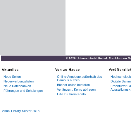
© 2026 Universitätsbibliothek Frankfurt am M
Aktuelles
Von zu Hause
Veröffentli
Neue Seiten
Online-Angebote außerhalb des
Hochschulpubl
Campus nutzen
Neuerwerbungslisten
Digitale Samm
Bücher online bestellen
Neue Datenbanken
Frankfurter Bi
Verlängern, Konto abfragen
Ausstellungsk
Führungen und Schulungen
Hilfe zu Ihrem Konto
Visual Library Server 2018