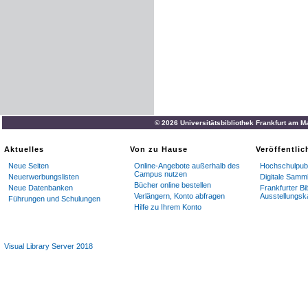
© 2026 Universitätsbibliothek Frankfurt am M
Aktuelles
Von zu Hause
Veröffentli
Neue Seiten
Online-Angebote außerhalb des
Hochschulpubl
Campus nutzen
Neuerwerbungslisten
Digitale Samm
Bücher online bestellen
Neue Datenbanken
Frankfurter Bi
Verlängern, Konto abfragen
Ausstellungsk
Führungen und Schulungen
Hilfe zu Ihrem Konto
Visual Library Server 2018