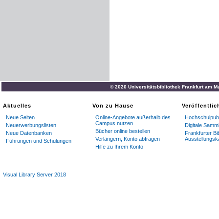
© 2026 Universitätsbibliothek Frankfurt am M
Aktuelles
Von zu Hause
Veröffentli
Neue Seiten
Online-Angebote außerhalb des
Hochschulpubl
Campus nutzen
Neuerwerbungslisten
Digitale Samm
Bücher online bestellen
Neue Datenbanken
Frankfurter Bi
Verlängern, Konto abfragen
Ausstellungsk
Führungen und Schulungen
Hilfe zu Ihrem Konto
Visual Library Server 2018