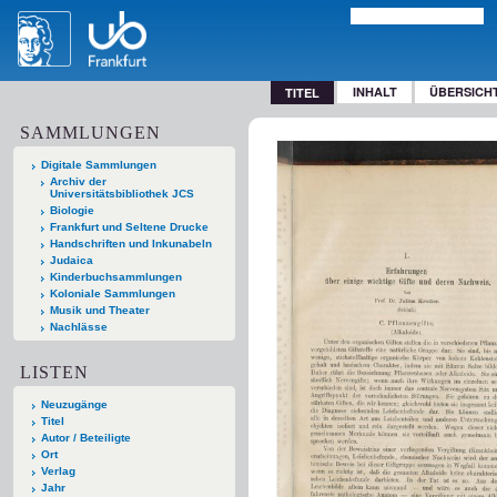
INHALT
ÜBERSICH
TITEL
SAMMLUNGEN
Digitale Sammlungen
Archiv der
Universitätsbibliothek JCS
Biologie
Frankfurt und Seltene Drucke
Handschriften und Inkunabeln
Judaica
Kinderbuchsammlungen
Koloniale Sammlungen
Musik und Theater
Nachlässe
LISTEN
Neuzugänge
Titel
Autor / Beteiligte
Ort
Verlag
Jahr