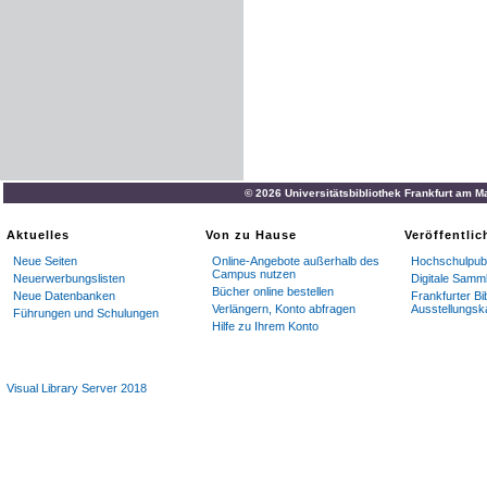
© 2026 Universitätsbibliothek Frankfurt am M
Aktuelles
Von zu Hause
Veröffentli
Neue Seiten
Online-Angebote außerhalb des
Hochschulpubl
Campus nutzen
Neuerwerbungslisten
Digitale Samm
Bücher online bestellen
Neue Datenbanken
Frankfurter Bi
Verlängern, Konto abfragen
Ausstellungsk
Führungen und Schulungen
Hilfe zu Ihrem Konto
Visual Library Server 2018