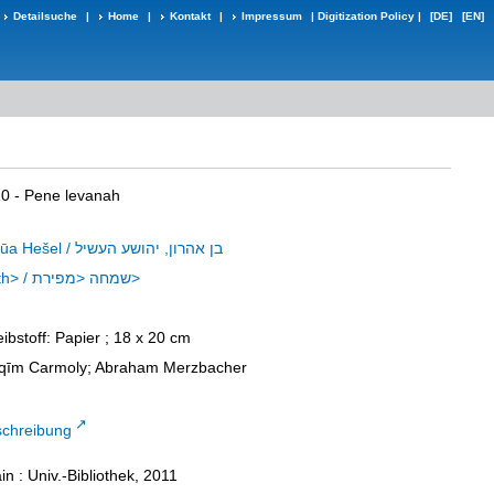
Detailsuche
|
Home
|
Kontakt
|
Impressum
|
Digitization Policy
|
[DE]
[EN]
10 - Pene levanah
Ben Aharōn, Jōšūa Hešel / בן אהרון, יהושע העשיל
Ṣimḥā <aus Fürth> / שמחה <מפירת>
eibstoff: Papier ; 18 x 20 cm
jāqīm Carmoly; Abraham Merzbacher
schreibung
n : Univ.-Bibliothek, 2011