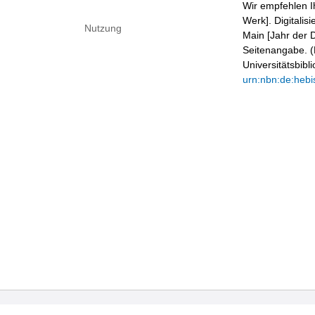
Wir empfehlen I
Werk]. Digitalis
Nutzung
Main [Jahr der D
Seitenangabe. (B
Universitätsbib
urn:nbn:de:hebi