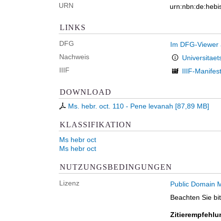
URN
urn:nbn:de:hebi
LINKS
DFG
Im DFG-Viewer
Nachweis
Universitaet
IIIF
IIIF-Manifes
DOWNLOAD
Ms. hebr. oct. 110 - Pene levanah
[
87,89 MB
]
KLASSIFIKATION
Ms hebr oct
Ms hebr oct
NUTZUNGSBEDINGUNGEN
Lizenz
Public Domain M
Beachten Sie bi
Zitierempfehlu