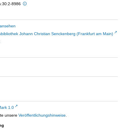
s:30:2-8986
 ansehen
sbibliothek Johann Christian Senckenberg (Frankfurt am Main)
t
ark 1.0
tte unsere
Veröffentlichungshinweise
.
ng