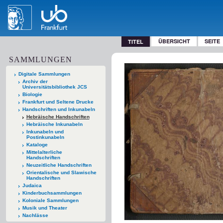
ÜBERSICHT
SEITE
TITEL
SAMMLUNGEN
Digitale Sammlungen
Archiv der
Universitätsbibliothek JCS
Biologie
Frankfurt und Seltene Drucke
Handschriften und Inkunabeln
Hebräische Handschriften
Hebräische Inkunabeln
Inkunabeln und
Postinkunabeln
Kataloge
Mittelalterliche
Handschriften
Neuzeitliche Handschriften
Orientalische und Slawische
Handschriften
Judaica
Kinderbuchsammlungen
Koloniale Sammlungen
Musik und Theater
Nachlässe