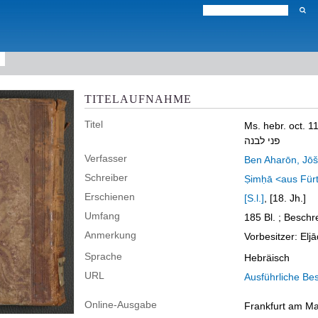
TITELAUFNAHME
Titel
Ms. hebr. oct. 1
פני לבנה
Verfasser
Schreiber
Erschienen
[S.l.]
, [18. Jh.]
Umfang
185 Bl. ; Beschr
Anmerkung
Vorbesitzer: El
Sprache
Hebräisch
URL
Ausführliche Be
Online-Ausgabe
Frankfurt am Mai