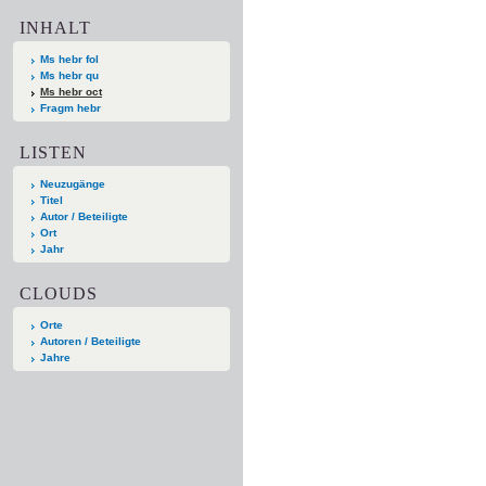
INHALT
Ms hebr fol
Ms hebr qu
Ms hebr oct
Fragm hebr
LISTEN
Neuzugänge
Titel
Autor / Beteiligte
Ort
Jahr
CLOUDS
Orte
Autoren / Beteiligte
Jahre