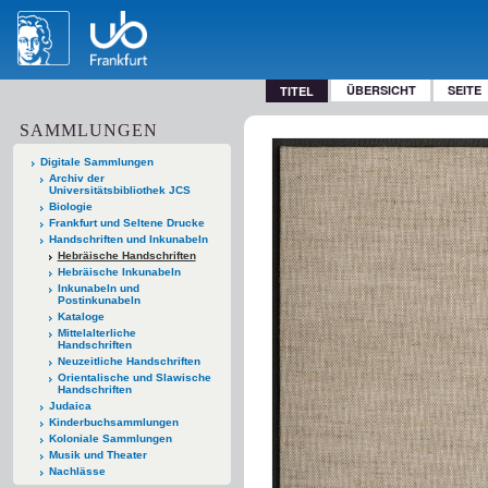
ÜBERSICHT
SEITE
TITEL
SAMMLUNGEN
Digitale Sammlungen
Archiv der
Universitätsbibliothek JCS
Biologie
Frankfurt und Seltene Drucke
Handschriften und Inkunabeln
Hebräische Handschriften
Hebräische Inkunabeln
Inkunabeln und
Postinkunabeln
Kataloge
Mittelalterliche
Handschriften
Neuzeitliche Handschriften
Orientalische und Slawische
Handschriften
Judaica
Kinderbuchsammlungen
Koloniale Sammlungen
Musik und Theater
Nachlässe