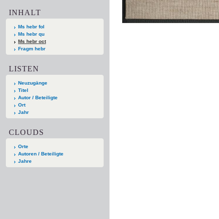
INHALT
Ms hebr fol
Ms hebr qu
Ms hebr oct
Fragm hebr
LISTEN
Neuzugänge
Titel
Autor / Beteiligte
Ort
Jahr
CLOUDS
Orte
Autoren / Beteiligte
Jahre