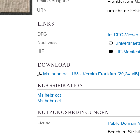
Online-Ausgabe
Frankfurt am Mai
URN
urn:nbn:de:hebi
LINKS
DFG
Im DFG-Viewer
Nachweis
Universitaet
IIIF
IIIF-Manifes
DOWNLOAD
Ms. hebr. oct. 168 - Kerakh Frankfurt
[
20,24 MB
]
KLASSIFIKATION
Ms hebr oct
Ms hebr oct
NUTZUNGSBEDINGUNGEN
Lizenz
Public Domain M
Beachten Sie bi