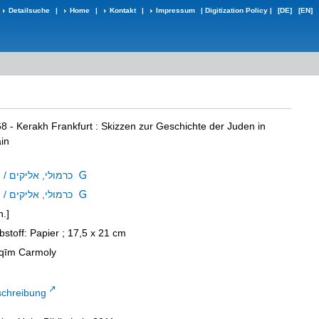
Detailsuche
|
Home
|
Kontakt
|
Impressum
|
Digitization Policy
|
[DE]
[EN]
68 - Kerakh Frankfurt
:
Skizzen zur Geschichte der Juden in
in
Carmoly, Eliakim / כרמולי, אליקים
Carmoly, Eliakim / כרמולי, אליקים
h.]
bstoff: Papier ; 17,5 x 21 cm
jāqīm Carmoly
schreibung