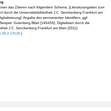
ng
hnen das Zitieren nach folgendem Schema: [Literaturangaben zum
iert durch die Universitätsbibliothek J.C. Senckenberg Frankfurt am
igitalisierung]: Angabe des permanenten Identifiers, ggf.
eispiel: Gutenberg Bibel [1454/55]. Digitalisiert durch die
liothek J.C. Senckenberg Frankfurt am Main [2011]:
s:30:2-13126
.)