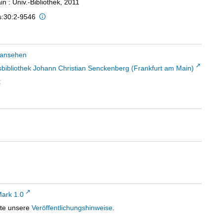
n : Univ.-Bibliothek, 2011
s:30:2-9546
 ansehen
sbibliothek Johann Christian Senckenberg (Frankfurt am Main)
t
ark 1.0
tte unsere
Veröffentlichungshinweise
.