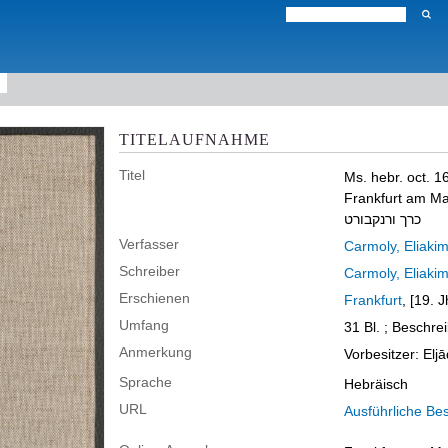
TITELAUFNAHME
Titel
Ms. hebr. oct. 1
Frankfurt am Ma
כרך ורנקבורט
Verfasser
Schreiber
Erschienen
Frankfurt
, [19. J
Umfang
31 Bl. ; Beschrei
Anmerkung
Vorbesitzer: El
Sprache
Hebräisch
URL
Ausführliche Be