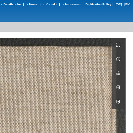
Detailsuche
|
Home
|
Kontakt
|
Impressum
|
Digitization Policy
|
[DE]
[EN]