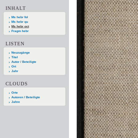
INHALT
Ms hebr fol
Ms hebr qu
Ms hebr oct
Fragm hebr
LISTEN
Neuzugänge
Titel
Autor / Beteiligte
Ort
Jahr
CLOUDS
Orte
Autoren / Beteiligte
Jahre