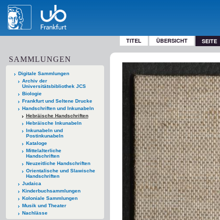
TITEL
ÜBERSICHT
SEITE
SAMMLUNGEN
Digitale Sammlungen
Archiv der
Universitätsbibliothek JCS
Biologie
Frankfurt und Seltene Drucke
Handschriften und Inkunabeln
Hebräische Handschriften
Hebräische Inkunabeln
Inkunabeln und
Postinkunabeln
Kataloge
Mittelalterliche
Handschriften
Neuzeitliche Handschriften
Orientalische und Slawische
Handschriften
Judaica
Kinderbuchsammlungen
Koloniale Sammlungen
Musik und Theater
Nachlässe