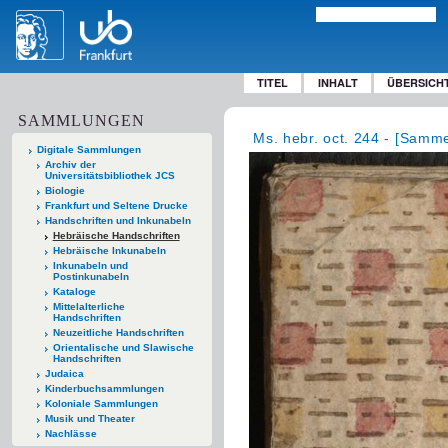
TITEL
INHALT
ÜBERSICH
SAMMLUNGEN
Ms. hebr. oct. 244 - [Samme
Digitale Sammlungen
Archiv der
Universitätsbibliothek JCS
Biologie
Frankfurt und Seltene Drucke
Handschriften und Inkunabeln
Hebräische Handschriften
Hebräische Inkunabeln
Inkunabeln und
Postinkunabeln
Kataloge
Mittelalterliche
Handschriften
Neuzeitliche Handschriften
Orientalische und Slawische
Handschriften
Judaica
Kinderbuchsammlungen
Koloniale Sammlungen
Musik und Theater
Nachlässe