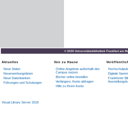
© 2026 Universitätsbibliothek Frankfurt am M
Aktuelles
Von zu Hause
Veröffentli
Neue Seiten
Online-Angebote außerhalb des
Hochschulpubl
Campus nutzen
Neuerwerbungslisten
Digitale Samm
Bücher online bestellen
Neue Datenbanken
Frankfurter Bi
Verlängern, Konto abfragen
Ausstellungsk
Führungen und Schulungen
Hilfe zu Ihrem Konto
Visual Library Server 2018