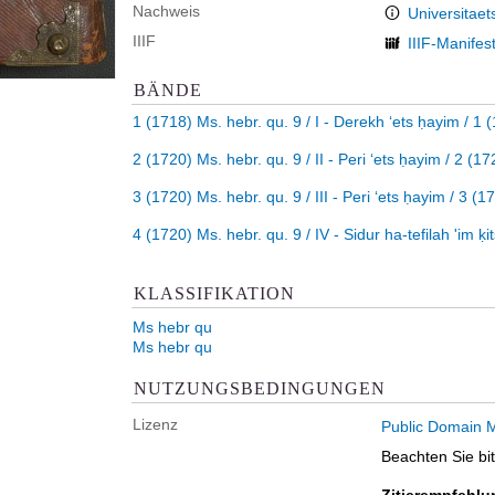
Nachweis
Universitaet
IIIF
IIIF-Manifes
BÄNDE
1 (1718)
Ms. hebr. qu. 9 / I - Derekh ʻets ḥayim
/
1 
2 (1720)
Ms. hebr. qu. 9 / II - Peri ʻets ḥayim
/
2 (17
3 (1720)
Ms. hebr. qu. 9 / III - Peri ʻets ḥayim
/
3 (1
4 (1720)
Ms. hebr. qu. 9 / IV - Sidur ha-tefilah ʹim ḳ
KLASSIFIKATION
Ms hebr qu
Ms hebr qu
NUTZUNGSBEDINGUNGEN
Lizenz
Public Domain M
Beachten Sie bi