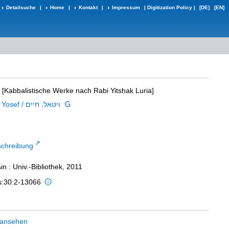
Detailsuche
|
Home
|
Kontakt
|
Impressum
|
Digitization Policy
|
[DE]
[EN]
- [Kabbalistische Werke nach Rabi Yitsḥaḳ Luria]
Ṿiṭal, Ḥayim ben Yosef / ויטאל, חיים
schreibung
n : Univ.-Bibliothek, 2011
is:30:2-13066
 ansehen