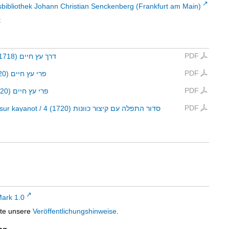
sbibliothek Johann Christian Senckenberg (Frankfurt am Main)
t
PDF
(1718)
דרך עץ חיים
PDF
20)
פרי עץ חיים
PDF
720)
פרי עץ חיים
PDF
itsur kaṿanot
/
4 (1720)
סדור התפלה עם קיצור כוונות
ark 1.0
tte unsere
Veröffentlichungshinweise
.