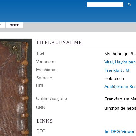
T
SEITE
TITELAUFNAHME
Titel
Ms. hebr. qu. 9 
Verfasser
Erschienen
Frankfurt / M.
Sprache
Hebräisch
URL
Ausführliche Be
Online-Ausgabe
Frankfurt am Mai
URN
urn:nbn:de:heb
LINKS
DFG
Im DFG-Viewer