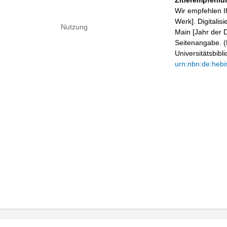
Zitierempfehlu
Wir empfehlen I
Werk]. Digitalis
Nutzung
Main [Jahr der D
Seitenangabe. (B
Universitätsbib
urn:nbn:de:hebi