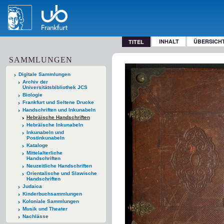
INHALT
ÜBERSICH
TITEL
SAMMLUNGEN
Digitale Sammlungen
Archiv der
Universitätsbibliothek JCS
Biologie
Frankfurt und Seltene Drucke
Handschriften und Inkunabeln
Hebräische Handschriften
Hebräische Inkunabeln
Inkunabeln und
Postinkunabeln
Kataloge
Mittelalterliche
Handschriften
Neuzeitliche Handschriften
Orientalische und Slawische
Handschriften
Judaica
Kinderbuchsammlungen
Koloniale Sammlungen
Musik und Theater
Nachlässe