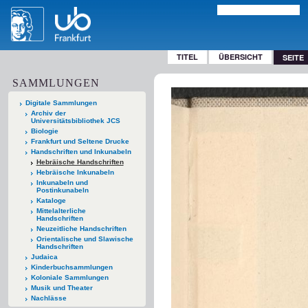
TITEL
ÜBERSICHT
SEITE
SAMMLUNGEN
Digitale Sammlungen
Archiv der
Universitätsbibliothek JCS
Biologie
Frankfurt und Seltene Drucke
Handschriften und Inkunabeln
Hebräische Handschriften
Hebräische Inkunabeln
Inkunabeln und
Postinkunabeln
Kataloge
Mittelalterliche
Handschriften
Neuzeitliche Handschriften
Orientalische und Slawische
Handschriften
Judaica
Kinderbuchsammlungen
Koloniale Sammlungen
Musik und Theater
Nachlässe