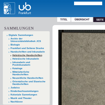
TITEL
ÜBERSICHT
SEITE
SAMMLUNGEN
Digitale Sammlungen
Archiv der
Universitätsbibliothek JCS
Biologie
Frankfurt und Seltene Drucke
Handschriften und Inkunabeln
Hebräische Handschriften
Hebräische Inkunabeln
Inkunabeln und
Postinkunabeln
Kataloge
Mittelalterliche
Handschriften
Neuzeitliche Handschriften
Orientalische und Slawische
Handschriften
Judaica
Kinderbuchsammlungen
Koloniale Sammlungen
Musik und Theater
Nachlässe