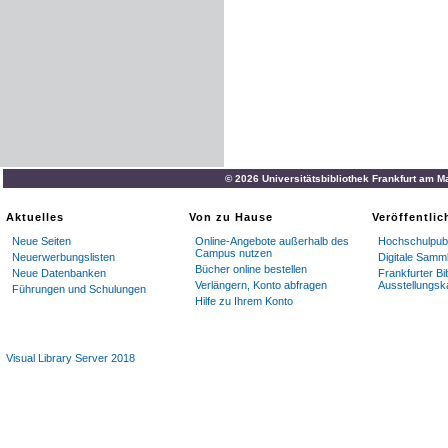
© 2026 Universitätsbibliothek Frankfurt am M
Aktuelles
Von zu Hause
Veröffentli
Neue Seiten
Online-Angebote außerhalb des
Hochschulpubl
Campus nutzen
Neuerwerbungslisten
Digitale Samm
Bücher online bestellen
Neue Datenbanken
Frankfurter Bi
Verlängern, Konto abfragen
Ausstellungsk
Führungen und Schulungen
Hilfe zu Ihrem Konto
Visual Library Server 2018