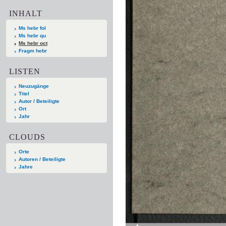
INHALT
Ms hebr fol
Ms hebr qu
Ms hebr oct
Fragm hebr
LISTEN
Neuzugänge
Titel
Autor / Beteiligte
Ort
Jahr
CLOUDS
Orte
Autoren / Beteiligte
Jahre