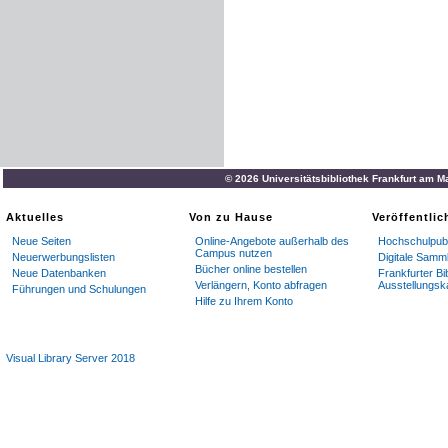
© 2026 Universitätsbibliothek Frankfurt am M
Aktuelles
Von zu Hause
Veröffentli
Neue Seiten
Online-Angebote außerhalb des
Hochschulpubl
Campus nutzen
Neuerwerbungslisten
Digitale Samm
Bücher online bestellen
Neue Datenbanken
Frankfurter Bi
Verlängern, Konto abfragen
Ausstellungsk
Führungen und Schulungen
Hilfe zu Ihrem Konto
Visual Library Server 2018