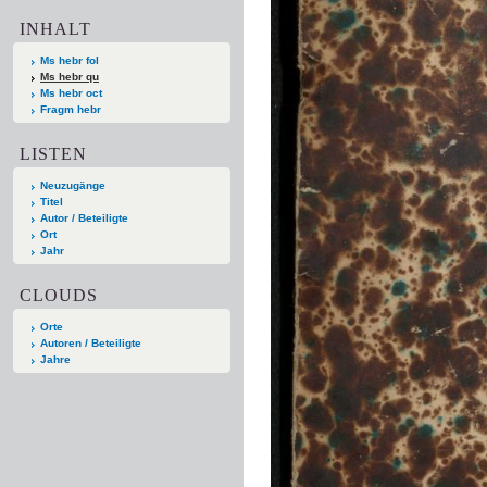
INHALT
Ms hebr fol
Ms hebr qu
Ms hebr oct
Fragm hebr
LISTEN
Neuzugänge
Titel
Autor / Beteiligte
Ort
Jahr
CLOUDS
Orte
Autoren / Beteiligte
Jahre