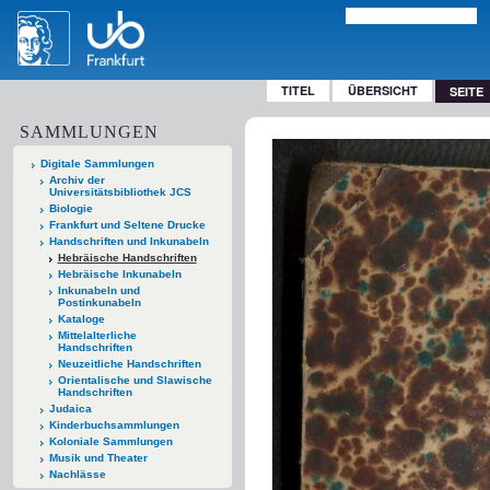
TITEL
ÜBERSICHT
SEITE
SAMMLUNGEN
Digitale Sammlungen
Archiv der
Universitätsbibliothek JCS
Biologie
Frankfurt und Seltene Drucke
Handschriften und Inkunabeln
Hebräische Handschriften
Hebräische Inkunabeln
Inkunabeln und
Postinkunabeln
Kataloge
Mittelalterliche
Handschriften
Neuzeitliche Handschriften
Orientalische und Slawische
Handschriften
Judaica
Kinderbuchsammlungen
Koloniale Sammlungen
Musik und Theater
Nachlässe