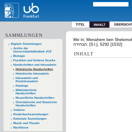
TITEL
ÜBERSICH
INHALT
SAMMLUNGEN
Meʾiri, Menaḥem ben Shelomoh ha- / המאירי, מנחם בן שלמה;: Ms. hebr. oct. 66 - 
הבחירה. [S.l.], 5292 [1532]
Digitale Sammlungen
Archiv der
Universitätsbibliothek JCS
INHALT
Biologie
Frankfurt und Seltene Drucke
Handschriften und Inkunabeln
Hebräische Handschriften
Hebräische Inkunabeln
Inkunabeln und
Postinkunabeln
Kataloge
Mittelalterliche
Handschriften
Neuzeitliche Handschriften
Orientalische und Slawische
Handschriften
Judaica
Kinderbuchsammlungen
Koloniale Sammlungen
Musik und Theater
Nachlässe