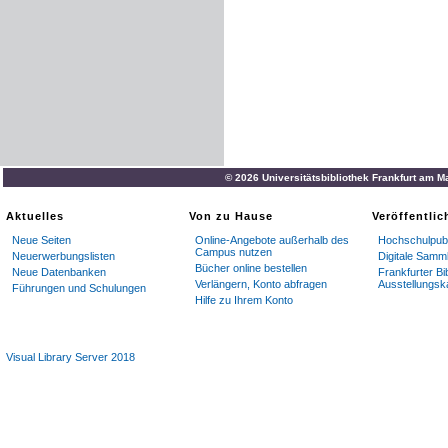
© 2026 Universitätsbibliothek Frankfurt am M
Aktuelles
Von zu Hause
Veröffentli
Neue Seiten
Online-Angebote außerhalb des
Hochschulpubl
Campus nutzen
Neuerwerbungslisten
Digitale Samm
Bücher online bestellen
Neue Datenbanken
Frankfurter Bi
Verlängern, Konto abfragen
Ausstellungsk
Führungen und Schulungen
Hilfe zu Ihrem Konto
Visual Library Server 2018