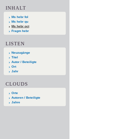
INHALT
Ms hebr fol
Ms hebr qu
Ms hebr oct
Fragm hebr
LISTEN
Neuzugänge
Titel
Autor / Beteiligte
Ort
Jahr
CLOUDS
Orte
Autoren / Beteiligte
Jahre