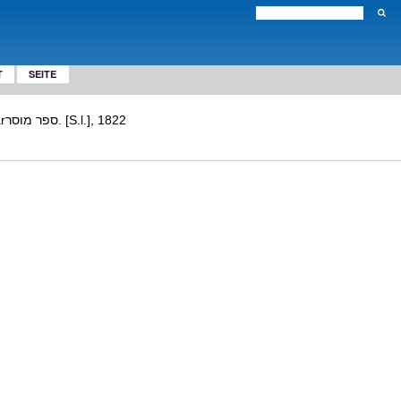
T
SEITE
Ms. hebr. oct. 95 - [Sefer] Musarספר מוסר. [S.l.], 1822