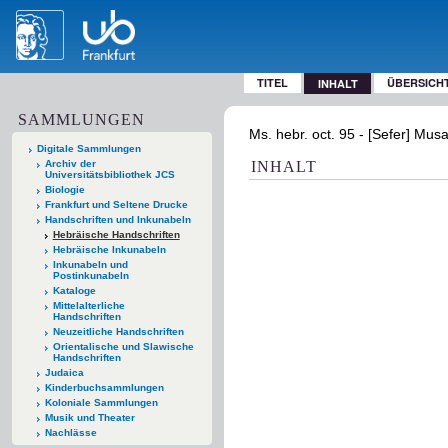
TITEL
ÜBERSICH
INHALT
SAMMLUNGEN
Digitale Sammlungen
Archiv der
INHALT
Universitätsbibliothek JCS
Biologie
Frankfurt und Seltene Drucke
Handschriften und Inkunabeln
Hebräische Handschriften
Hebräische Inkunabeln
Inkunabeln und
Postinkunabeln
Kataloge
Mittelalterliche
Handschriften
Neuzeitliche Handschriften
Orientalische und Slawische
Handschriften
Judaica
Kinderbuchsammlungen
Koloniale Sammlungen
Musik und Theater
Nachlässe