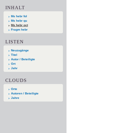
INHALT
Ms hebr fol
Ms hebr qu
Ms hebr oct
Fragm hebr
LISTEN
Neuzugänge
Titel
Autor / Beteiligte
Ort
Jahr
CLOUDS
Orte
Autoren / Beteiligte
Jahre