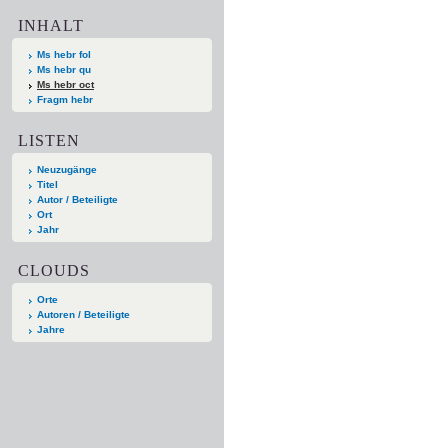
INHALT
Ms hebr fol
Ms hebr qu
Ms hebr oct
Fragm hebr
LISTEN
Neuzugänge
Titel
Autor / Beteiligte
Ort
Jahr
CLOUDS
Orte
Autoren / Beteiligte
Jahre