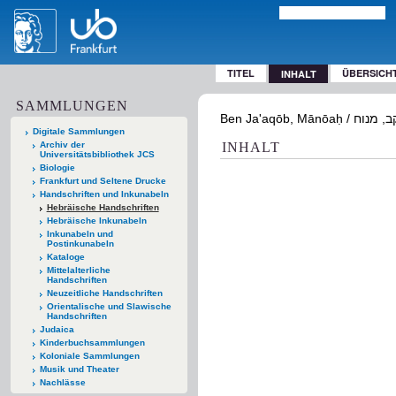
TITEL
ÜBERSICH
INHALT
SAMMLUNGEN
Digitale Sammlungen
Archiv der
INHALT
Universitätsbibliothek JCS
Biologie
Frankfurt und Seltene Drucke
Handschriften und Inkunabeln
Hebräische Handschriften
Hebräische Inkunabeln
Inkunabeln und
Postinkunabeln
Kataloge
Mittelalterliche
Handschriften
Neuzeitliche Handschriften
Orientalische und Slawische
Handschriften
Judaica
Kinderbuchsammlungen
Koloniale Sammlungen
Musik und Theater
Nachlässe