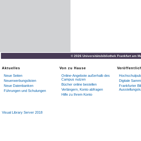
© 2026 Universitätsbibliothek Frankfurt am M
Aktuelles
Von zu Hause
Veröffentli
Neue Seiten
Online-Angebote außerhalb des
Hochschulpubl
Campus nutzen
Neuerwerbungslisten
Digitale Samm
Bücher online bestellen
Neue Datenbanken
Frankfurter Bi
Verlängern, Konto abfragen
Ausstellungsk
Führungen und Schulungen
Hilfe zu Ihrem Konto
Visual Library Server 2018