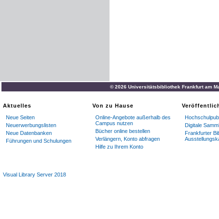
© 2026 Universitätsbibliothek Frankfurt am M
Aktuelles
Von zu Hause
Veröffentli
Neue Seiten
Online-Angebote außerhalb des
Hochschulpubl
Campus nutzen
Neuerwerbungslisten
Digitale Samm
Bücher online bestellen
Neue Datenbanken
Frankfurter Bi
Verlängern, Konto abfragen
Ausstellungsk
Führungen und Schulungen
Hilfe zu Ihrem Konto
Visual Library Server 2018