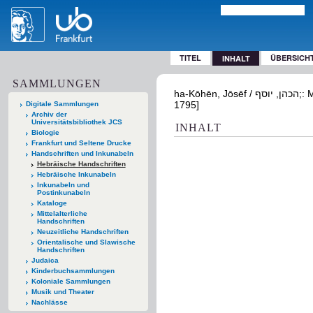
TITEL
ÜBERSICH
INHALT
SAMMLUNGEN
ha-Kōhēn, Jōsēf / הכהן, יוסף;: Ms. hebr. oct. 221 - Ṿe-ḳamats ha-kohenוקמץ הכהן. Krotoschin, [1792-
1795]
Digitale Sammlungen
Archiv der
Universitätsbibliothek JCS
INHALT
Biologie
Frankfurt und Seltene Drucke
Handschriften und Inkunabeln
Hebräische Handschriften
Hebräische Inkunabeln
Inkunabeln und
Postinkunabeln
Kataloge
Mittelalterliche
Handschriften
Neuzeitliche Handschriften
Orientalische und Slawische
Handschriften
Judaica
Kinderbuchsammlungen
Koloniale Sammlungen
Musik und Theater
Nachlässe