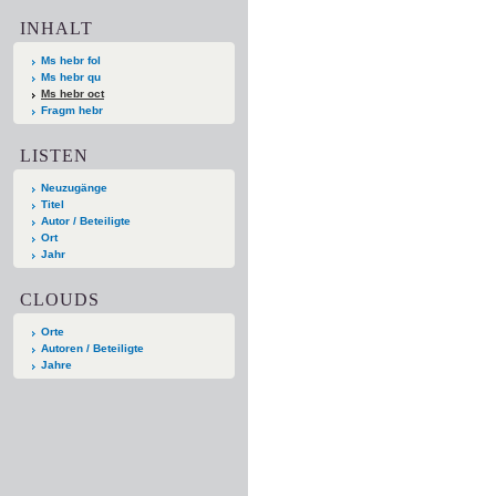
INHALT
Ms hebr fol
Ms hebr qu
Ms hebr oct
Fragm hebr
LISTEN
Neuzugänge
Titel
Autor / Beteiligte
Ort
Jahr
CLOUDS
Orte
Autoren / Beteiligte
Jahre