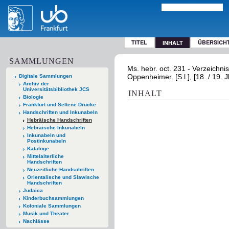
TITEL
ÜBERSICH
INHALT
SAMMLUNGEN
Ms. hebr. oct. 231 - Verzeich
Oppenheimer. [S.l.], [18. / 19. J
Digitale Sammlungen
Archiv der
Universitätsbibliothek JCS
INHALT
Biologie
Frankfurt und Seltene Drucke
Handschriften und Inkunabeln
Hebräische Handschriften
Hebräische Inkunabeln
Inkunabeln und
Postinkunabeln
Kataloge
Mittelalterliche
Handschriften
Neuzeitliche Handschriften
Orientalische und Slawische
Handschriften
Judaica
Kinderbuchsammlungen
Koloniale Sammlungen
Musik und Theater
Nachlässe