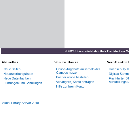
© 2026 Universitätsbibliothek Frankfurt am M
Aktuelles
Von zu Hause
Veröffentli
Neue Seiten
Online-Angebote außerhalb des
Hochschulpubl
Campus nutzen
Neuerwerbungslisten
Digitale Samm
Bücher online bestellen
Neue Datenbanken
Frankfurter Bi
Verlängern, Konto abfragen
Ausstellungsk
Führungen und Schulungen
Hilfe zu Ihrem Konto
Visual Library Server 2018