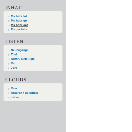
INHALT
Ms hebr fol
Ms hebr qu
Ms hebr oct
Fragm hebr
LISTEN
Neuzugänge
Titel
Autor / Beteiligte
Ort
Jahr
CLOUDS
Orte
Autoren / Beteiligte
Jahre