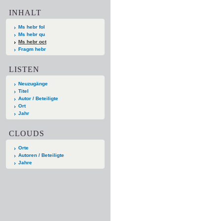
INHALT
Ms hebr fol
Ms hebr qu
Ms hebr oct
Fragm hebr
LISTEN
Neuzugänge
Titel
Autor / Beteiligte
Ort
Jahr
CLOUDS
Orte
Autoren / Beteiligte
Jahre