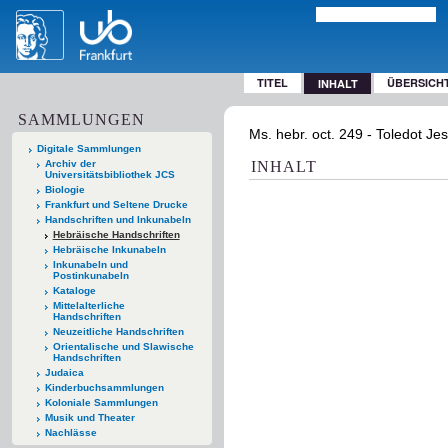
TITEL
ÜBERSICH
INHALT
SAMMLUNGEN
Digitale Sammlungen
Archiv der
INHALT
Universitätsbibliothek JCS
Biologie
Frankfurt und Seltene Drucke
Handschriften und Inkunabeln
Hebräische Handschriften
Hebräische Inkunabeln
Inkunabeln und
Postinkunabeln
Kataloge
Mittelalterliche
Handschriften
Neuzeitliche Handschriften
Orientalische und Slawische
Handschriften
Judaica
Kinderbuchsammlungen
Koloniale Sammlungen
Musik und Theater
Nachlässe