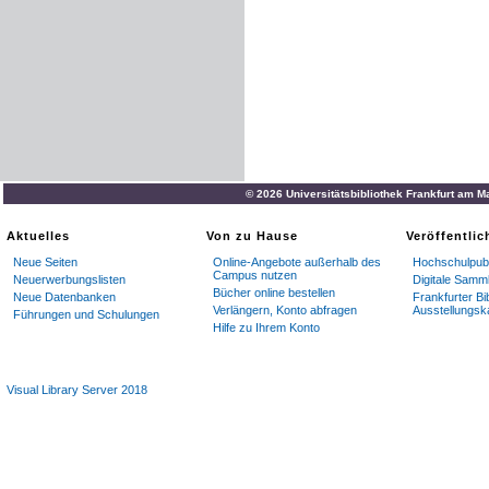
© 2026 Universitätsbibliothek Frankfurt am M
Aktuelles
Von zu Hause
Veröffentli
Neue Seiten
Online-Angebote außerhalb des
Hochschulpubl
Campus nutzen
Neuerwerbungslisten
Digitale Samm
Bücher online bestellen
Neue Datenbanken
Frankfurter Bi
Verlängern, Konto abfragen
Ausstellungsk
Führungen und Schulungen
Hilfe zu Ihrem Konto
Visual Library Server 2018