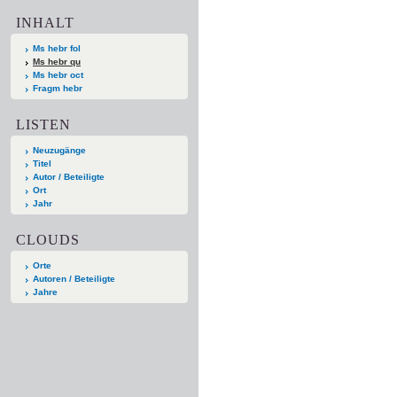
INHALT
Ms hebr fol
Ms hebr qu
Ms hebr oct
Fragm hebr
LISTEN
Neuzugänge
Titel
Autor / Beteiligte
Ort
Jahr
CLOUDS
Orte
Autoren / Beteiligte
Jahre