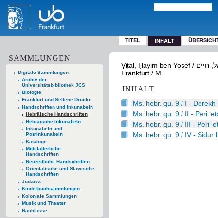
TITEL
ÜBERSICH
INHALT
SAMMLUNGEN
Ṿiṭal, Ḥayim ben Yosef / ויטאל, חיים;: Ms. hebr. qu. 9 - [Kabbalistische Werke nach Rabi Yitsḥaḳ Luria].
Frankfurt / M.
Digitale Sammlungen
Archiv der
Universitätsbibliothek JCS
INHALT
Biologie
Frankfurt und Seltene Drucke
Ms. hebr. qu. 9 / I - Derekh
Handschriften und Inkunabeln
Ms. hebr. qu. 9 / II - Peri ʻe
Hebräische Handschriften
Hebräische Inkunabeln
Ms. hebr. qu. 9 / III - Peri ʻ
Inkunabeln und
Ms. hebr. qu. 9 / IV - Sidur 
Postinkunabeln
Kataloge
Mittelalterliche
Handschriften
Neuzeitliche Handschriften
Orientalische und Slawische
Handschriften
Judaica
Kinderbuchsammlungen
Koloniale Sammlungen
Musik und Theater
Nachlässe