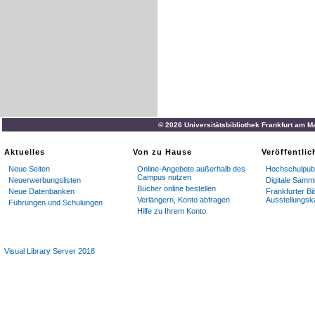
© 2026 Universitätsbibliothek Frankfurt am M
Aktuelles
Von zu Hause
Veröffentli
Neue Seiten
Online-Angebote außerhalb des
Hochschulpubl
Campus nutzen
Neuerwerbungslisten
Digitale Samm
Bücher online bestellen
Neue Datenbanken
Frankfurter Bi
Verlängern, Konto abfragen
Ausstellungsk
Führungen und Schulungen
Hilfe zu Ihrem Konto
Visual Library Server 2018