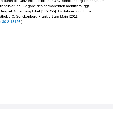
iert durch die Universitätsbibliothek J.C. Senckenberg Frankfurt am
igitalisierung]: Angabe des permanenten Identifiers, ggf.
eispiel: Gutenberg Bibel [1454/55]. Digitalisiert durch die
liothek J.C. Senckenberg Frankfurt am Main [2011]:
s:30:2-13126
.)