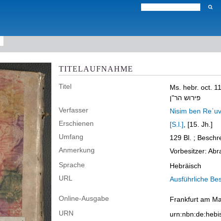
TITELAUFNAHME
Titel
Ms. hebr. oct. 
פירוש הר"ן
Verfasser
Erschienen
[S.l.]
, [15. Jh.]
Umfang
129 Bl. ; Beschr
Anmerkung
Vorbesitzer: A
Sprache
Hebräisch
URL
Ausführliche Be
Online-Ausgabe
Frankfurt am Mai
URN
urn:nbn:de:hebi