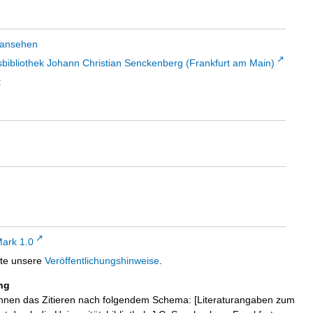
 ansehen
sbibliothek Johann Christian Senckenberg (Frankfurt am Main)
t
ark 1.0
tte unsere
Veröffentlichungshinweise
.
ng
hnen das Zitieren nach folgendem Schema: [Literaturangaben zum