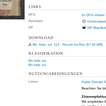
LINKS
DFG
Im DFG-Viewer
Nachweis
Universitaet
IIIF
IIIF-Manifes
DOWNLOAD
Ms. hebr. oct. 113 - Perush ha-Ran
[
67,45 MB
]
KLASSIFIKATION
Ms hebr oct
Ms hebr oct
NUTZUNGSBEDINGUNGEN
Lizenz
Public Domain M
Beachten Sie bi
Zitierempfehlu
Wir empfehlen I