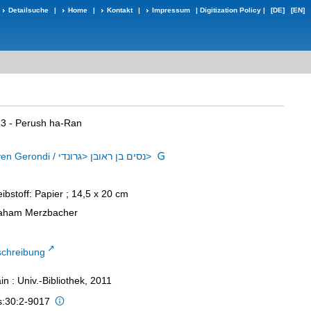
Detailsuche
|
Home
|
Kontakt
|
Impressum
|
Digitization Policy
|
[DE]
[EN]
113 - Perush ha-Ran
Nisim ben Reʾuven Gerondi / נסים בן ראובן <גרונדי>
eibstoff: Papier ; 14,5 x 20 cm
braham Merzbacher
schreibung
n : Univ.-Bibliothek, 2011
s:30:2-9017