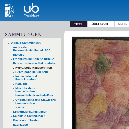
ÜBERSICHT
SEITE
TITEL
SAMMLUNGEN
Digitale Sammlungen
Archiv der
Universitätsbibliothek JCS
Biologie
Frankfurt und Seltene Drucke
Handschriften und Inkunabeln
Hebräische Handschriften
Hebräische Inkunabeln
Inkunabeln und
Postinkunabeln
Kataloge
Mittelalterliche
Handschriften
Neuzeitliche Handschriften
Orientalische und Slawische
Handschriften
Judaica
Kinderbuchsammlungen
Koloniale Sammlungen
Musik und Theater
Nachlässe