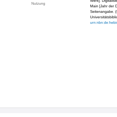
Werk]. Digitalis
Nutzung
Main [Jahr der D
Seitenangabe. (B
Universitätsbib
urn:nbn:de:hebi