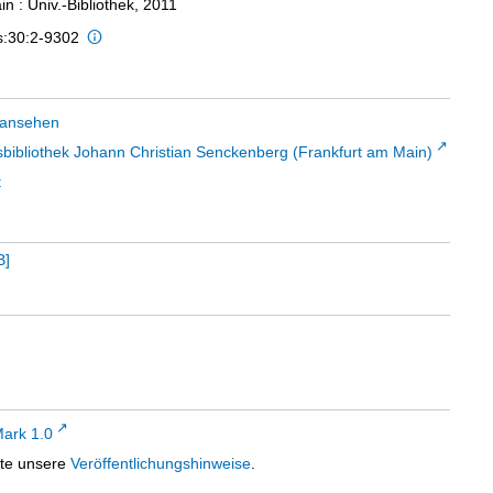
n : Univ.-Bibliothek, 2011
s:30:2-9302
 ansehen
sbibliothek Johann Christian Senckenberg (Frankfurt am Main)
t
B
]
ark 1.0
tte unsere
Veröffentlichungshinweise
.