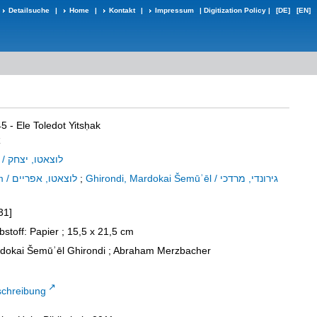
Detailsuche
|
Home
|
Kontakt
|
Impressum
|
Digitization Policy
|
[DE]
[EN]
45 - Ele Toledot Yitsḥak
א
Luzzatto, Jiṣḥāq / לוצאטו, יצחק
Luzzatto, Efrajjim / לוצאטו, אפריים
;
Ghirondi, Mardokai Šemūʾēl / גירונדי, מרדכי
31]
bstoff: Papier ; 15,5 x 21,5 cm
rdokai Šemūʾēl Ghirondi ; Abraham Merzbacher
schreibung