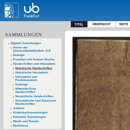
ÜBERSICHT
SEITE
TITEL
SAMMLUNGEN
Digitale Sammlungen
Archiv der
Universitätsbibliothek JCS
Biologie
Frankfurt und Seltene Drucke
Handschriften und Inkunabeln
Hebräische Handschriften
Hebräische Inkunabeln
Inkunabeln und
Postinkunabeln
Kataloge
Mittelalterliche
Handschriften
Neuzeitliche Handschriften
Orientalische und Slawische
Handschriften
Judaica
Kinderbuchsammlungen
Koloniale Sammlungen
Musik und Theater
Nachlässe