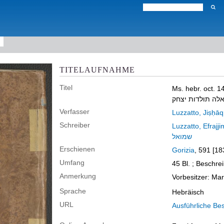
TITELAUFNAHME
Titel
Ms. hebr. oct. 1
לה תולדות יצחק
Verfasser
Schreiber
שמואל
Erschienen
Gorizia
, 591 [18
Umfang
45 Bl. ; Beschrei
Anmerkung
Vorbesitzer: Ma
Sprache
Hebräisch
URL
Ausführliche Be