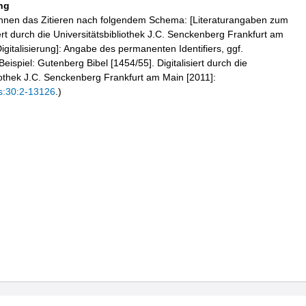
ng
hnen das Zitieren nach folgendem Schema: [Literaturangaben zum
iert durch die Universitätsbibliothek J.C. Senckenberg Frankfurt am
igitalisierung]: Angabe des permanenten Identifiers, ggf.
eispiel: Gutenberg Bibel [1454/55]. Digitalisiert durch die
liothek J.C. Senckenberg Frankfurt am Main [2011]:
s:30:2-13126
.)