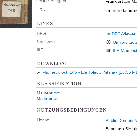
Online-Ausgabe
Frankfurt am Mai
URN
urn:nbn:de:hebi
LINKS
DFG
Im DFG-Viewer
Nachweis
Universitaet
IIIF
IIIF-Manifes
DOWNLOAD
Ms. hebr. oct. 145 - Ele Toledot Yitsḥak
[
16,35 M
KLASSIFIKATION
Ms hebr oct
Ms hebr oct
NUTZUNGSBEDINGUNGEN
Lizenz
Public Domain M
Beachten Sie bi