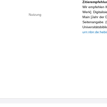
Zitierempfehlu
Wir empfehlen I
Werk]. Digitalis
Nutzung
Main [Jahr der D
Seitenangabe. (B
Universitätsbib
urn:nbn:de:hebi