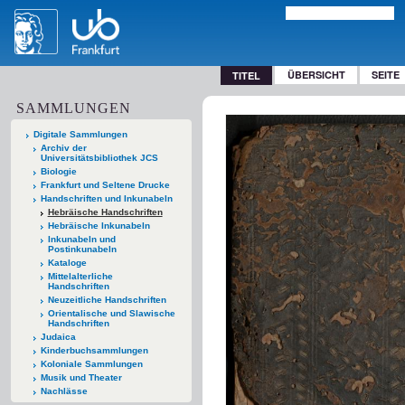
ÜBERSICHT
SEITE
TITEL
SAMMLUNGEN
Digitale Sammlungen
Archiv der
Universitätsbibliothek JCS
Biologie
Frankfurt und Seltene Drucke
Handschriften und Inkunabeln
Hebräische Handschriften
Hebräische Inkunabeln
Inkunabeln und
Postinkunabeln
Kataloge
Mittelalterliche
Handschriften
Neuzeitliche Handschriften
Orientalische und Slawische
Handschriften
Judaica
Kinderbuchsammlungen
Koloniale Sammlungen
Musik und Theater
Nachlässe