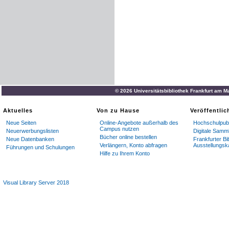
© 2026 Universitätsbibliothek Frankfurt am M
Aktuelles
Von zu Hause
Veröffentli
Neue Seiten
Online-Angebote außerhalb des
Hochschulpubl
Campus nutzen
Neuerwerbungslisten
Digitale Samm
Bücher online bestellen
Neue Datenbanken
Frankfurter Bi
Verlängern, Konto abfragen
Ausstellungsk
Führungen und Schulungen
Hilfe zu Ihrem Konto
Visual Library Server 2018