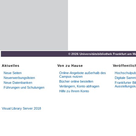
© 2026 Universitätsbibliothek Frankfurt am M
Aktuelles
Von zu Hause
Veröffentli
Neue Seiten
Online-Angebote außerhalb des
Hochschulpubl
Campus nutzen
Neuerwerbungslisten
Digitale Samm
Bücher online bestellen
Neue Datenbanken
Frankfurter Bi
Verlängern, Konto abfragen
Ausstellungsk
Führungen und Schulungen
Hilfe zu Ihrem Konto
Visual Library Server 2018