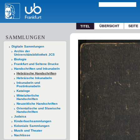
ÜBERSICHT
SEITE
TITEL
SAMMLUNGEN
Digitale Sammlungen
Archiv der
Universitätsbibliothek JCS
Biologie
Frankfurt und Seltene Drucke
Handschriften und Inkunabeln
Hebräische Handschriften
Hebräische Inkunabeln
Inkunabeln und
Postinkunabeln
Kataloge
Mittelalterliche
Handschriften
Neuzeitliche Handschriften
Orientalische und Slawische
Handschriften
Judaica
Kinderbuchsammlungen
Koloniale Sammlungen
Musik und Theater
Nachlässe