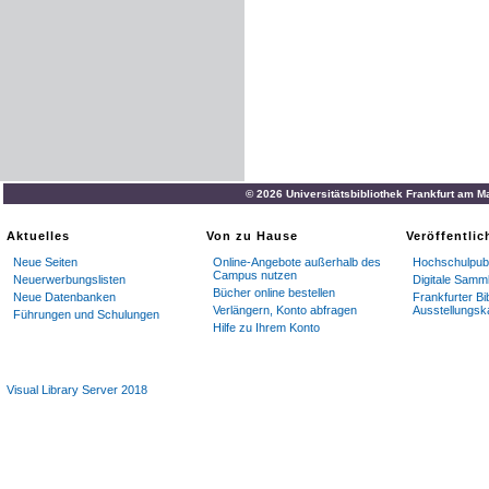
© 2026 Universitätsbibliothek Frankfurt am M
Aktuelles
Von zu Hause
Veröffentli
Neue Seiten
Online-Angebote außerhalb des
Hochschulpubl
Campus nutzen
Neuerwerbungslisten
Digitale Samm
Bücher online bestellen
Neue Datenbanken
Frankfurter Bi
Verlängern, Konto abfragen
Ausstellungsk
Führungen und Schulungen
Hilfe zu Ihrem Konto
Visual Library Server 2018