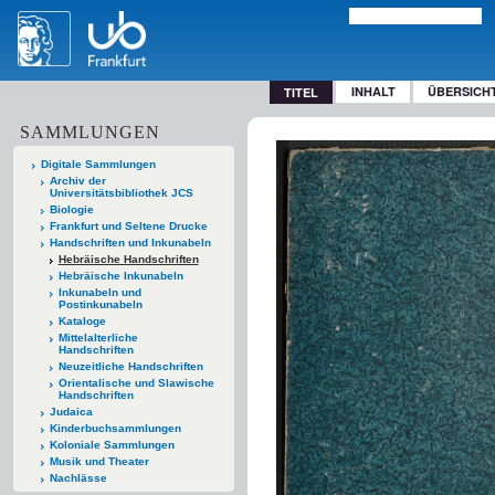
INHALT
ÜBERSICH
TITEL
SAMMLUNGEN
Digitale Sammlungen
Archiv der
Universitätsbibliothek JCS
Biologie
Frankfurt und Seltene Drucke
Handschriften und Inkunabeln
Hebräische Handschriften
Hebräische Inkunabeln
Inkunabeln und
Postinkunabeln
Kataloge
Mittelalterliche
Handschriften
Neuzeitliche Handschriften
Orientalische und Slawische
Handschriften
Judaica
Kinderbuchsammlungen
Koloniale Sammlungen
Musik und Theater
Nachlässe