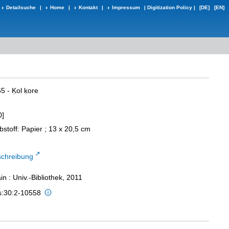
Detailsuche
|
Home
|
Kontakt
|
Impressum
|
Digitization Policy
|
[DE]
[EN]
65 - Ḳol ḳore
0]
bstoff: Papier ; 13 x 20,5 cm
schreibung
n : Univ.-Bibliothek, 2011
is:30:2-10558