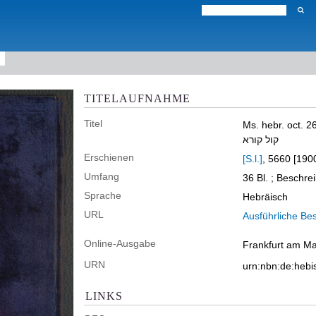
TITELAUFNAHME
Titel
Ms. hebr. oct. 2
קול קורא
Erschienen
[S.l.]
, 5660 [190
Umfang
36 Bl. ; Beschrei
Sprache
Hebräisch
URL
Ausführliche Be
Online-Ausgabe
Frankfurt am Mai
URN
urn:nbn:de:heb
LINKS