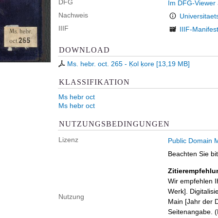
DFG
Im DFG-Viewer
Nachweis
Universitaet
IIIF
IIIF-Manifes
DOWNLOAD
Ms. hebr. oct. 265 - Ḳol ḳore
[
13,19 MB
]
KLASSIFIKATION
Ms hebr oct
Ms hebr oct
NUTZUNGSBEDINGUNGEN
Lizenz
Public Domain M
Beachten Sie bi
Zitierempfehlu
Wir empfehlen I
Werk]. Digitalis
Nutzung
Main [Jahr der D
Seitenangabe. (B