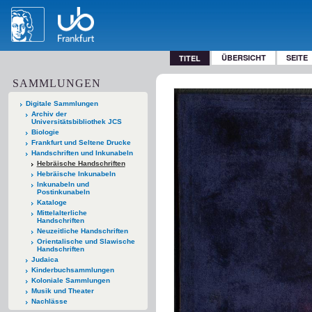
ÜBERSICHT
SEITE
TITEL
SAMMLUNGEN
Digitale Sammlungen
Archiv der
Universitätsbibliothek JCS
Biologie
Frankfurt und Seltene Drucke
Handschriften und Inkunabeln
Hebräische Handschriften
Hebräische Inkunabeln
Inkunabeln und
Postinkunabeln
Kataloge
Mittelalterliche
Handschriften
Neuzeitliche Handschriften
Orientalische und Slawische
Handschriften
Judaica
Kinderbuchsammlungen
Koloniale Sammlungen
Musik und Theater
Nachlässe