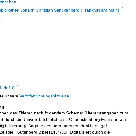
 ansehen
sbibliothek Johann Christian Senckenberg (Frankfurt am Main)
t
ark 1.0
tte unsere
Veröffentlichungshinweise
.
ng
hnen das Zitieren nach folgendem Schema: [Literaturangaben zum
iert durch die Universitätsbibliothek J.C. Senckenberg Frankfurt am
igitalisierung]: Angabe des permanenten Identifiers, ggf.
eispiel: Gutenberg Bibel [1454/55]. Digitalisiert durch die