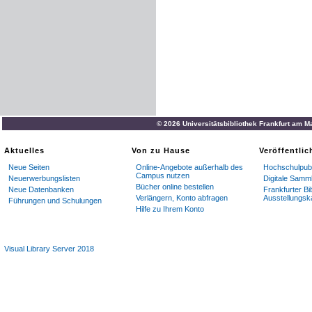
© 2026 Universitätsbibliothek Frankfurt am M
Aktuelles
Von zu Hause
Veröffentli
Neue Seiten
Online-Angebote außerhalb des
Hochschulpubl
Campus nutzen
Neuerwerbungslisten
Digitale Samm
Bücher online bestellen
Neue Datenbanken
Frankfurter Bi
Verlängern, Konto abfragen
Ausstellungsk
Führungen und Schulungen
Hilfe zu Ihrem Konto
Visual Library Server 2018