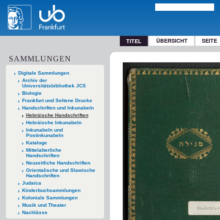
ÜBERSICHT
SEITE
TITEL
SAMMLUNGEN
Digitale Sammlungen
Archiv der
Universitätsbibliothek JCS
Biologie
Frankfurt und Seltene Drucke
Handschriften und Inkunabeln
Hebräische Handschriften
Hebräische Inkunabeln
Inkunabeln und
Postinkunabeln
Kataloge
Mittelalterliche
Handschriften
Neuzeitliche Handschriften
Orientalische und Slawische
Handschriften
Judaica
Kinderbuchsammlungen
Koloniale Sammlungen
Musik und Theater
Nachlässe