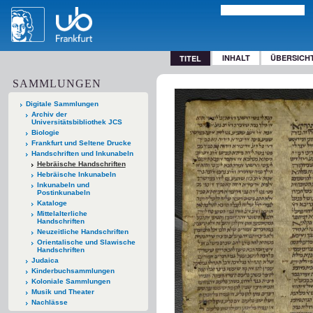
INHALT
ÜBERSICH
TITEL
SAMMLUNGEN
Digitale Sammlungen
Archiv der
Universitätsbibliothek JCS
Biologie
Frankfurt und Seltene Drucke
Handschriften und Inkunabeln
Hebräische Handschriften
Hebräische Inkunabeln
Inkunabeln und
Postinkunabeln
Kataloge
Mittelalterliche
Handschriften
Neuzeitliche Handschriften
Orientalische und Slawische
Handschriften
Judaica
Kinderbuchsammlungen
Koloniale Sammlungen
Musik und Theater
Nachlässe