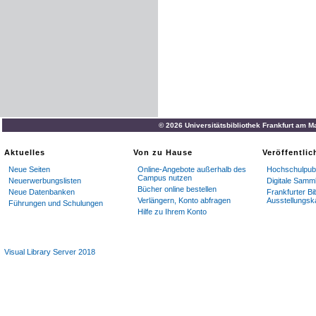
© 2026 Universitätsbibliothek Frankfurt am M
Aktuelles
Von zu Hause
Veröffentli
Neue Seiten
Online-Angebote außerhalb des
Hochschulpubl
Campus nutzen
Neuerwerbungslisten
Digitale Samm
Bücher online bestellen
Neue Datenbanken
Frankfurter Bi
Verlängern, Konto abfragen
Ausstellungsk
Führungen und Schulungen
Hilfe zu Ihrem Konto
Visual Library Server 2018