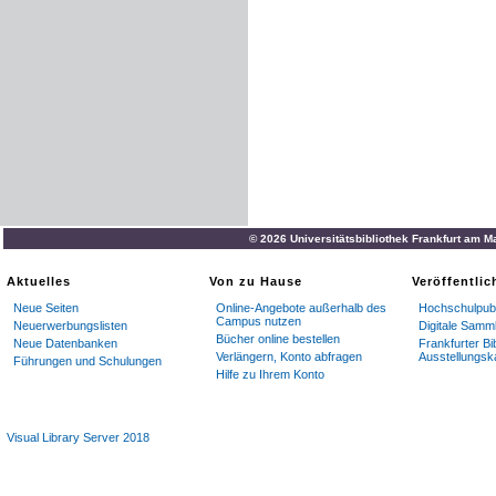
© 2026 Universitätsbibliothek Frankfurt am M
Aktuelles
Von zu Hause
Veröffentli
Neue Seiten
Online-Angebote außerhalb des
Hochschulpubl
Campus nutzen
Neuerwerbungslisten
Digitale Samm
Bücher online bestellen
Neue Datenbanken
Frankfurter Bi
Verlängern, Konto abfragen
Ausstellungsk
Führungen und Schulungen
Hilfe zu Ihrem Konto
Visual Library Server 2018