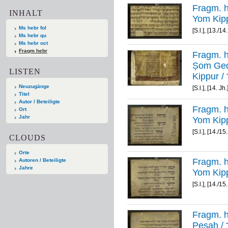
Fragm. h
INHALT
Ms hebr fol
[S.l.], [13./14.
Ms hebr qu
Ms hebr oct
Fragm hebr
Fragm. h
Ṣom Geda
LISTEN
Neuzugänge
[S.l.], [14. Jh.
Titel
Autor / Beteiligte
Fragm. h
Ort
Jahr
[S.l.], [14./15.
CLOUDS
Orte
Fragm. h
Autoren / Beteiligte
Jahre
[S.l.], [14./15.
Fragm. h
P