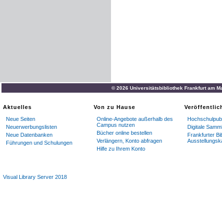
© 2026 Universitätsbibliothek Frankfurt am M
Aktuelles
Von zu Hause
Veröffentli
Neue Seiten
Online-Angebote außerhalb des
Hochschulpubl
Campus nutzen
Neuerwerbungslisten
Digitale Samm
Bücher online bestellen
Neue Datenbanken
Frankfurter Bi
Verlängern, Konto abfragen
Ausstellungsk
Führungen und Schulungen
Hilfe zu Ihrem Konto
Visual Library Server 2018