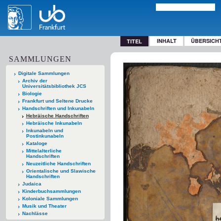
INHALT
ÜBERSICH
TITEL
SAMMLUNGEN
Digitale Sammlungen
Archiv der
Universitätsbibliothek JCS
Biologie
Frankfurt und Seltene Drucke
Handschriften und Inkunabeln
Hebräische Handschriften
Hebräische Inkunabeln
Inkunabeln und
Postinkunabeln
Kataloge
Mittelalterliche
Handschriften
Neuzeitliche Handschriften
Orientalische und Slawische
Handschriften
Judaica
Kinderbuchsammlungen
Koloniale Sammlungen
Musik und Theater
Nachlässe