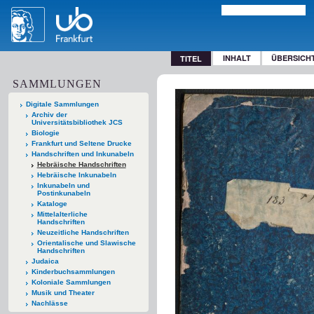
INHALT
ÜBERSICH
TITEL
SAMMLUNGEN
Digitale Sammlungen
Archiv der
Universitätsbibliothek JCS
Biologie
Frankfurt und Seltene Drucke
Handschriften und Inkunabeln
Hebräische Handschriften
Hebräische Inkunabeln
Inkunabeln und
Postinkunabeln
Kataloge
Mittelalterliche
Handschriften
Neuzeitliche Handschriften
Orientalische und Slawische
Handschriften
Judaica
Kinderbuchsammlungen
Koloniale Sammlungen
Musik und Theater
Nachlässe