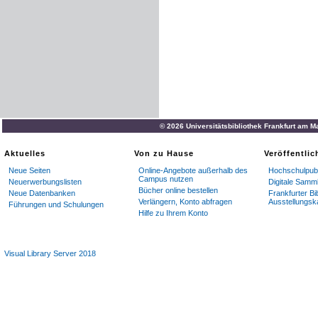
© 2026 Universitätsbibliothek Frankfurt am M
Aktuelles
Von zu Hause
Veröffentli
Neue Seiten
Online-Angebote außerhalb des
Hochschulpubl
Campus nutzen
Neuerwerbungslisten
Digitale Samm
Bücher online bestellen
Neue Datenbanken
Frankfurter Bi
Verlängern, Konto abfragen
Ausstellungsk
Führungen und Schulungen
Hilfe zu Ihrem Konto
Visual Library Server 2018