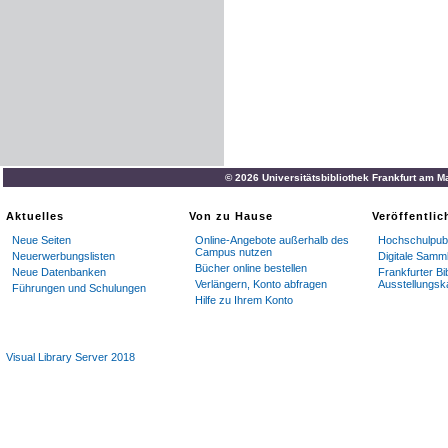
© 2026 Universitätsbibliothek Frankfurt am M
Aktuelles
Von zu Hause
Veröffentli
Neue Seiten
Online-Angebote außerhalb des
Hochschulpubl
Campus nutzen
Neuerwerbungslisten
Digitale Samm
Bücher online bestellen
Neue Datenbanken
Frankfurter Bi
Verlängern, Konto abfragen
Ausstellungsk
Führungen und Schulungen
Hilfe zu Ihrem Konto
Visual Library Server 2018