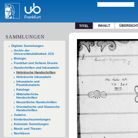
INHALT
ÜBERSICH
TITEL
SAMMLUNGEN
Digitale Sammlungen
Archiv der
Universitätsbibliothek JCS
Biologie
Frankfurt und Seltene Drucke
Handschriften und Inkunabeln
Hebräische Handschriften
Hebräische Inkunabeln
Inkunabeln und
Postinkunabeln
Kataloge
Mittelalterliche
Handschriften
Neuzeitliche Handschriften
Orientalische und Slawische
Handschriften
Judaica
Kinderbuchsammlungen
Koloniale Sammlungen
Musik und Theater
Nachlässe