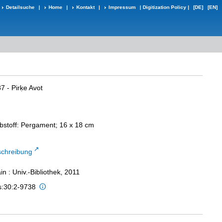
Detailsuche
|
Home
|
Kontakt
|
Impressum
|
Digitization Policy
|
[DE]
[EN]
87 - Pirḳe Avot
ibstoff: Pergament; 16 x 18 cm
schreibung
n : Univ.-Bibliothek, 2011
s:30:2-9738