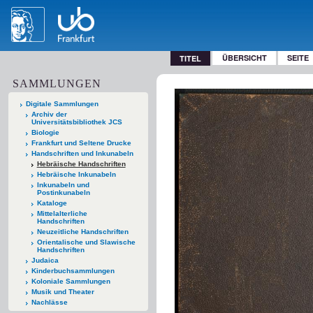
ÜBERSICHT
SEITE
TITEL
SAMMLUNGEN
Digitale Sammlungen
Archiv der
Universitätsbibliothek JCS
Biologie
Frankfurt und Seltene Drucke
Handschriften und Inkunabeln
Hebräische Handschriften
Hebräische Inkunabeln
Inkunabeln und
Postinkunabeln
Kataloge
Mittelalterliche
Handschriften
Neuzeitliche Handschriften
Orientalische und Slawische
Handschriften
Judaica
Kinderbuchsammlungen
Koloniale Sammlungen
Musik und Theater
Nachlässe