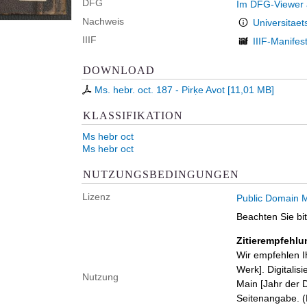
DFG
Im DFG-Viewer
Nachweis
Universitaet
IIIF
IIIF-Manifes
DOWNLOAD
Ms. hebr. oct. 187 - Pirḳe Avot
[
11,01 MB
]
KLASSIFIKATION
Ms hebr oct
Ms hebr oct
NUTZUNGSBEDINGUNGEN
Lizenz
Public Domain M
Beachten Sie bi
Zitierempfehlu
Wir empfehlen I
Werk]. Digitalis
Nutzung
Main [Jahr der D
Seitenangabe. (B