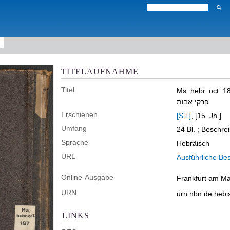
TITELAUFNAHME
Titel
Ms. hebr. oct. 1
פרקי אבות
Erschienen
[S.l.]
, [15. Jh.]
Umfang
24 Bl. ; Beschre
Sprache
Hebräisch
URL
Ausführliche Be
Online-Ausgabe
Frankfurt am Mai
URN
urn:nbn:de:hebi
LINKS