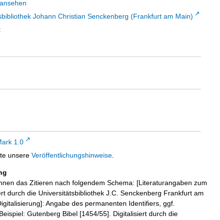
 ansehen
sbibliothek Johann Christian Senckenberg (Frankfurt am Main)
t
ark 1.0
tte unsere
Veröffentlichungshinweise
.
ng
hnen das Zitieren nach folgendem Schema: [Literaturangaben zum
iert durch die Universitätsbibliothek J.C. Senckenberg Frankfurt am
igitalisierung]: Angabe des permanenten Identifiers, ggf.
eispiel: Gutenberg Bibel [1454/55]. Digitalisiert durch die