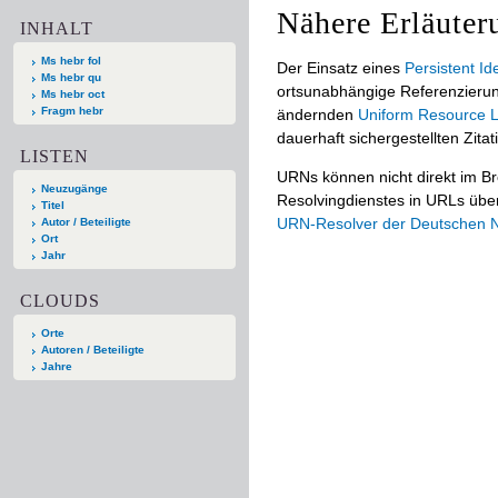
Nähere Erläuter
INHALT
Ms hebr fol
Der Einsatz eines
Persistent Ide
Ms hebr qu
ortsunabhängige Referenzierun
Ms hebr oct
Fragm hebr
ändernden
Uniform Resource L
dauerhaft sichergestellten Zitat
LISTEN
URNs können nicht direkt im B
Neuzugänge
Resolvingdienstes in URLs übers
Titel
URN-Resolver der Deutschen Na
Autor / Beteiligte
Ort
Jahr
CLOUDS
Orte
Autoren / Beteiligte
Jahre