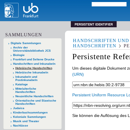
PERSISTENT IDENTIFIER
SAMMLUNGEN
HANDSCHRIFTEN UND
Digitale Sammlungen
HANDSCHRIFTEN
PE
Archiv der
Universitätsbibliothek JCS
Persistente Ref
Biologie
Frankfurt und Seltene Drucke
Handschriften und Inkunabeln
Um dieses digitale Dokument zu
Hebräische Handschriften
Hebräische Inkunabeln
(URN)
Inkunabeln und
Postinkunabeln
Kataloge
Mittelalterliche
Handschriften
Persistent Uniform Resource L
Neuzeitliche Handschriften
Orientalische und Slawische
Handschriften
Judaica
Kinderbuchsammlungen
Sie können die Auflösung des L
Koloniale Sammlungen
Musik und Theater
Nachlässe