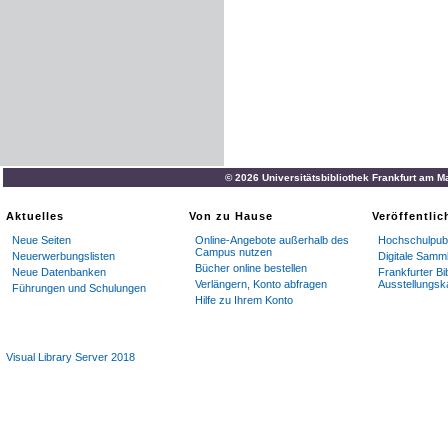
© 2026 Universitätsbibliothek Frankfurt am M
Aktuelles
Von zu Hause
Veröffentli
Neue Seiten
Online-Angebote außerhalb des
Hochschulpubl
Campus nutzen
Neuerwerbungslisten
Digitale Samm
Bücher online bestellen
Neue Datenbanken
Frankfurter Bi
Verlängern, Konto abfragen
Ausstellungsk
Führungen und Schulungen
Hilfe zu Ihrem Konto
Visual Library Server 2018