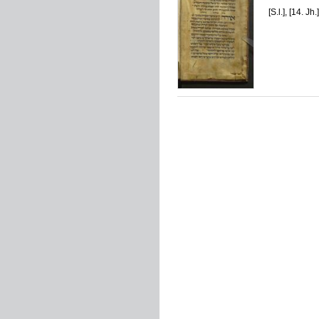
[S.l.], [14. Jh.]