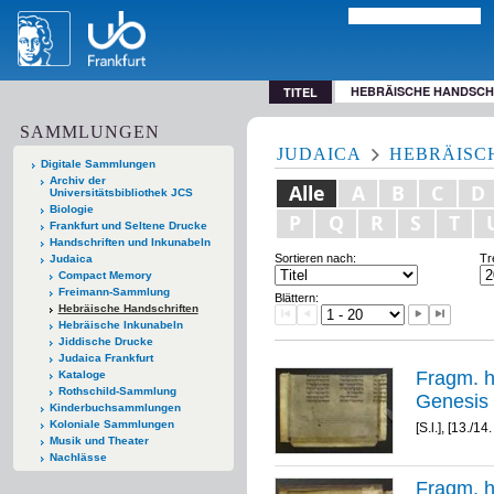
HEBRÄISCHE HANDSCH
TITEL
SAMMLUNGEN
JUDAICA
HEBRÄISC
Digitale Sammlungen
Archiv der
Alle
A
B
C
D
Universitätsbibliothek JCS
Biologie
P
Q
R
S
T
Frankfurt und Seltene Drucke
Handschriften und Inkunabeln
Sortieren nach:
Tr
Judaica
Compact Memory
Freimann-Sammlung
Blättern:
Hebräische Handschriften
Hebräische Inkunabeln
Jiddische Drucke
Judaica Frankfurt
Fragm. h
Kataloge
Rothschild-Sammlung
Kinderbuchsammlungen
Koloniale Sammlungen
[S.l.], [13./14.
Musik und Theater
Nachlässe
Fragm. h