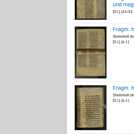
[S.l.], [14./15.
[S.l.], [o.J.]
[S.l.], [o.J.]