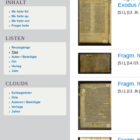
INHALT
Ms hebr fol
[S.l.], [13. Jh.
Ms hebr qu
Ms hebr oct
Fragm hebr
LISTEN
Neuzugänge
Titel
Autor / Beteiligte
Ort
[S.l.], [14./15.
Verlag
Jahr
CLOUDS
[S.l.], [13. Jh.]
Schlagwörter
Orte
Autoren / Beteiligte
Verlage
Jahre