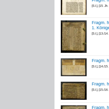
[S.l.], [15. Jh.
Fragm. h
[S.l.], [13./14.
[S.l.], [14./15.
[S.l.], [15./16.
Fragm. h