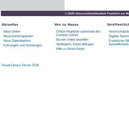
© 2026 Universitätsbibliothek Frankfurt am M
Aktuelles
Von zu Hause
Veröffentli
Neue Seiten
Online-Angebote außerhalb des
Hochschulpubl
Campus nutzen
Neuerwerbungslisten
Digitale Samm
Bücher online bestellen
Neue Datenbanken
Frankfurter Bi
Verlängern, Konto abfragen
Ausstellungsk
Führungen und Schulungen
Hilfe zu Ihrem Konto
Visual Library Server 2018